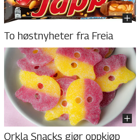
To høstnyheter fra Freia
Orkla Snacks gjør oppkjøp