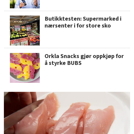
Butikktesten: Supermarked i
nærsenter i for store sko
Orkla Snacks gjør oppkjøp for
å styrke BUBS