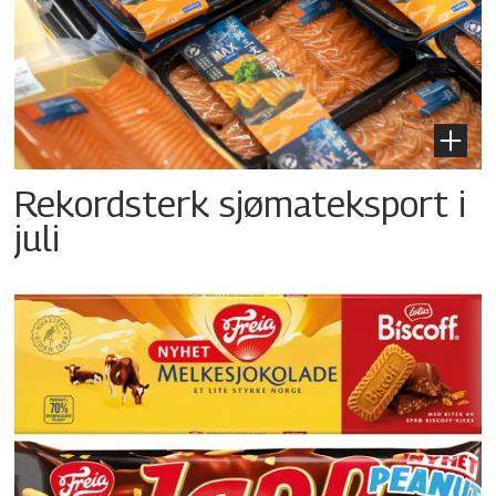
Rekordsterk sjømateksport i
juli