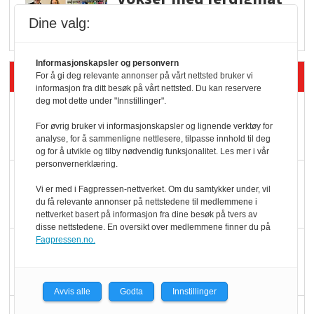
i dagligvare
Dine valg:
Informasjonskapsler og personvern
Siste artikler - Butikk i praksis
For å gi deg relevante annonser på vårt nettsted bruker vi
informasjon fra ditt besøk på vårt nettsted. Du kan reservere
deg mot dette under "Innstillinger".
Rema-flaggskip
For øvrig bruker vi informasjonskapsler og lignende verktøy for
dundrer videre
analyse, for å sammenligne nettlesere, tilpasse innhold til deg
og for å utvikle og tilby nødvendig funksjonalitet. Les mer i vår
personvernerklæring.
Slik opprettholdes
Vi er med i Fagpressen-nettverket. Om du samtykker under, vil
ølsalget
du få relevante annonser på nettstedene til medlemmene i
nettverket basert på informasjon fra dine besøk på tvers av
disse nettstedene. En oversikt over medlemmene finner du på
Fagpressen.no.
Færre varer, men fulle
hyller
Avvis alle
Godta
Innstillinger