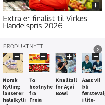
Extra er finalist til Virkes
Handelspris 2026
PRODUKTNYTT
Knalltall
Aass vil
Brus og
Hard
ter
for Açai
bli
jus fra
iste fra
Bowl
førstevalg
Berentsen
Hansa
i lite-