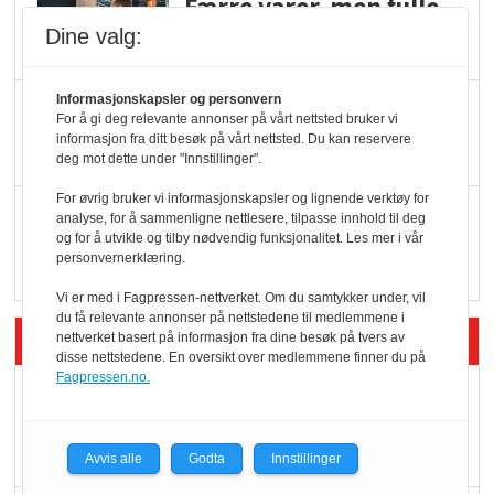
Færre varer, men fulle
hyller
Dine valg:
Informasjonskapsler og personvern
KI lager mat i butikken
For å gi deg relevante annonser på vårt nettsted bruker vi
informasjon fra ditt besøk på vårt nettsted. Du kan reservere
deg mot dette under "Innstillinger".
For øvrig bruker vi informasjonskapsler og lignende verktøy for
Q passerte 1 milliard i
analyse, for å sammenligne nettlesere, tilpasse innhold til deg
og for å utvikle og tilby nødvendig funksjonalitet. Les mer i vår
Rema i 2025
personvernerklæring.
Vi er med i Fagpressen-nettverket. Om du samtykker under, vil
du få relevante annonser på nettstedene til medlemmene i
Siste artikler - Økologisk
nettverket basert på informasjon fra dine besøk på tvers av
disse nettstedene. En oversikt over medlemmene finner du på
Fagpressen.no.
Kolonihagens norske
yoghurt: Trues av
melkemangel
Avvis alle
Godta
Innstillinger