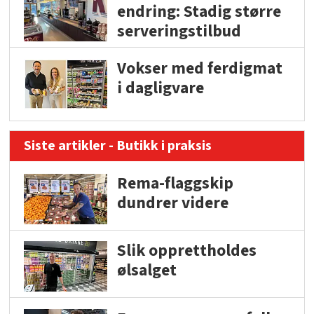
endring: Stadig større
serveringstilbud
Vokser med ferdigmat
i dagligvare
Siste artikler - Butikk i praksis
Rema-flaggskip
dundrer videre
Slik opprettholdes
ølsalget