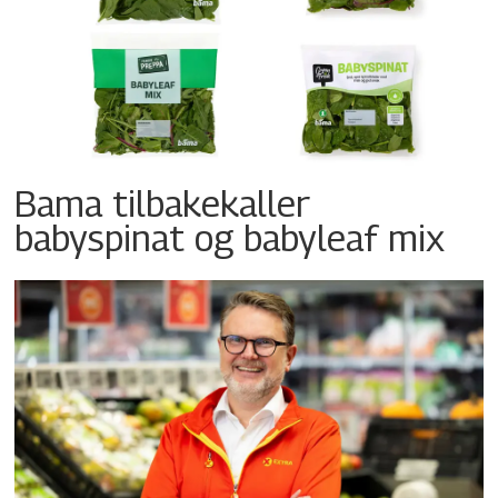
Bama tilbakekaller
babyspinat og babyleaf mix