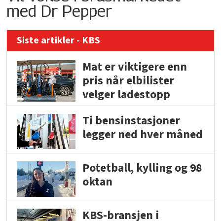
med Dr Pepper
Siste artikler - KBS
Mat er viktigere enn
pris når elbilister
velger ladestopp
Ti bensinstasjoner
legger ned hver måned
Potetball, kylling og 98
oktan
KBS-bransjen i