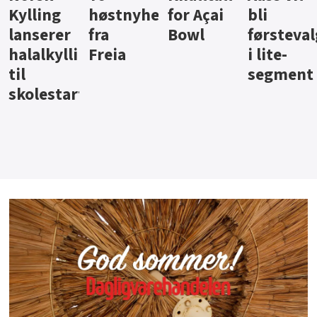
ter
for Açai
bli
jus fra
iste fra
Bowl
førstevalg
Berentsen
Hansa
i lite-
segment