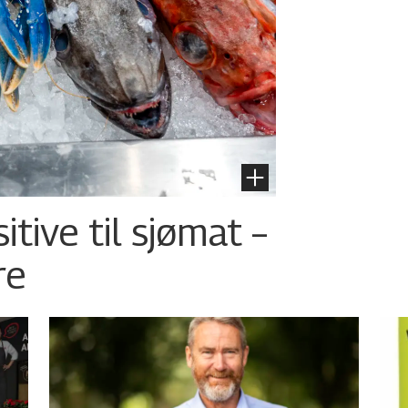
tive til sjømat –
re