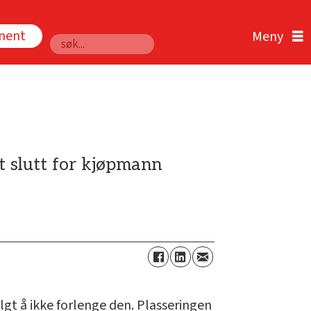
nnent
Søk
et slutt for kjøpmann
algt å ikke forlenge den. Plasseringen