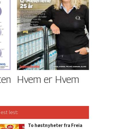
ten
Hvem er Hvem
est lest:
To høstnyheter fra Freia