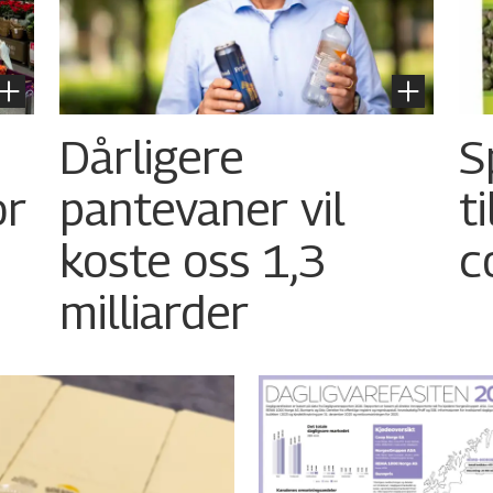
Dårligere
S
or
pantevaner vil
t
koste oss 1,3
c
milliarder