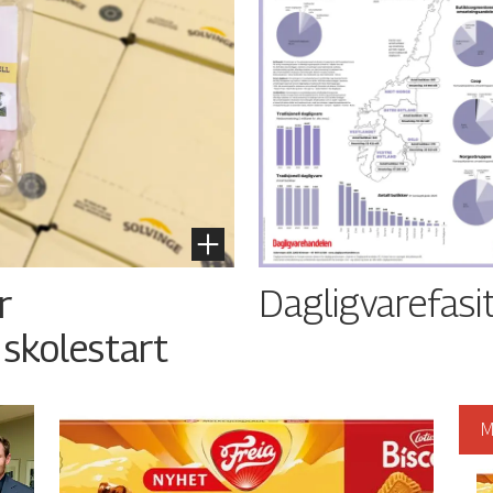
Dagligvarefasi
r
 skolestart
M