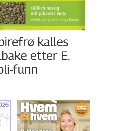
pirefrø kalles
ilbake etter E.
oli-funn