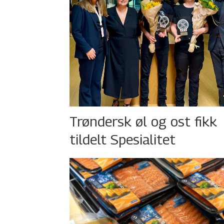
Trøndersk øl og ost fikk
tildelt Spesialitet