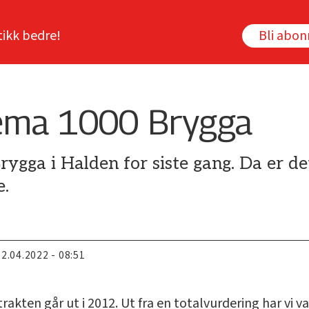
tikk bedre!
Bli abo
ema 1000 Brygga
rygga i Halden for siste gang. Da er d
e.
22.04.2022 - 08:51
rakten går ut i 2012. Ut fra en totalvurdering har vi v