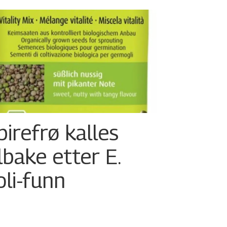
pirefrø kalles
ilbake etter E.
oli-funn