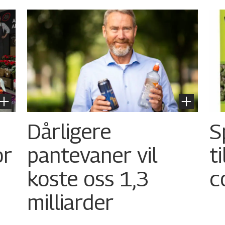
Dårligere
S
or
pantevaner vil
t
koste oss 1,3
c
milliarder