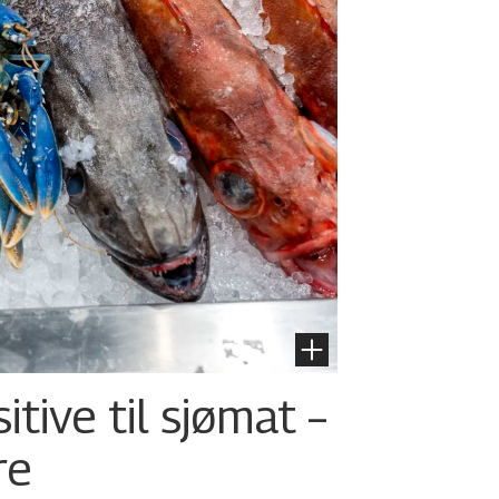
tive til sjømat –
re