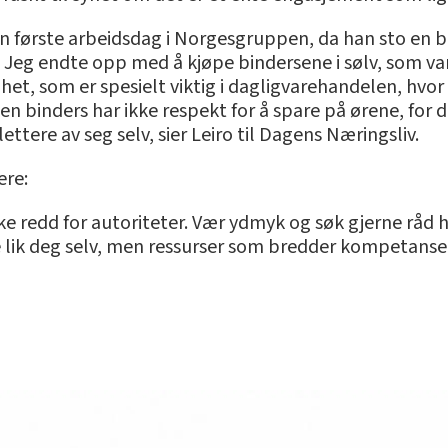
in første arbeidsdag i Norgesgruppen, da han sto en 
– Jeg endte opp med å kjøpe bindersene i sølv, som var 
t, som er spesielt viktig i dagligvarehandelen, hvo
binders har ikke respekt for å spare på ørene, for det e
tere av seg selv, sier Leiro til Dagens Næringsliv.
ere:
kke redd for autoriteter. Vær ydmyk og søk gjerne råd 
e lik deg selv, men ressurser som bredder kompetanse