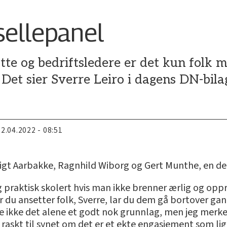
sellepanel
te og bedriftsledere er det kun folk m
Det sier Sverre Leiro i dagens DN-bila
22.04.2022 - 08:51
igt Aarbakke, Ragnhild Wiborg og Gert Munthe, en de
g praktisk skolert hvis man ikke brenner ærlig og oppr
år du ansetter folk, Sverre, lar du dem gå bortover gan
kje ikke det alene et godt nok grunnlag, men jeg merk
askt til synet om det er et ekte engasjement som ligg