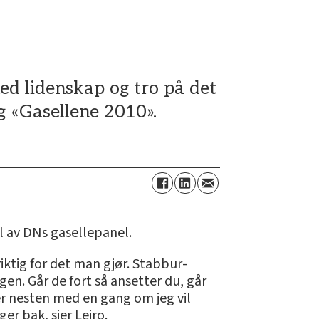
ed lidenskap og tro på det
g «Gasellene 2010».
l av DNs gasellepanel.
iktig for det man gjør. Stabbur-
gen. Går de fort så ansetter du, går
er nesten med en gang om jeg vil
er bak, sier Leiro.