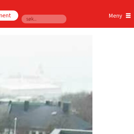
nnent
Søk