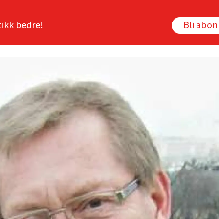
tikk bedre!
Bli abo