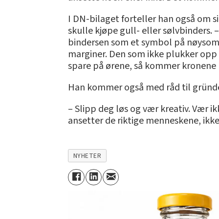
I DN-bilaget forteller han også om s
skulle kjøpe gull- eller sølvbinders. 
bindersen som et symbol på nøysomhe
marginer. Den som ikke plukker opp en 
spare på ørene, så kommer kronene let
Han kommer også med råd til gründ
– Slipp deg løs og vær kreativ. Vær i
ansetter de riktige menneskene, ikk
NYHETER