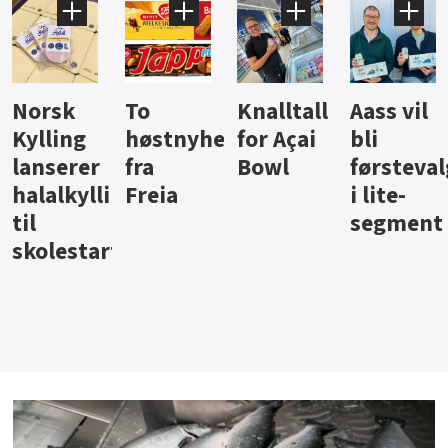
Knalltall
Aass vil
Brus og
Hard
ter
for Açai
bli
jus fra
iste fra
Bowl
førstevalg
Berentsen
Hansa
i lite-
segment