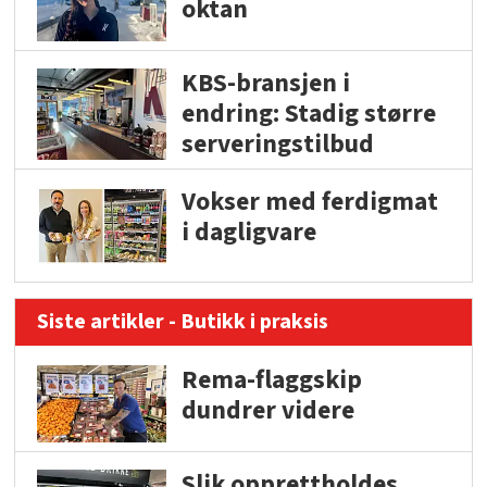
oktan
KBS-bransjen i
endring: Stadig større
serveringstilbud
Vokser med ferdigmat
i dagligvare
Siste artikler - Butikk i praksis
Rema-flaggskip
dundrer videre
Slik opprettholdes