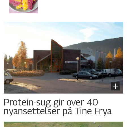
Protein-sug gir over 40
nyansettelser på Tine Frya