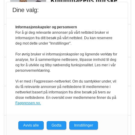
Kolonihagens norske
yoghurt: Trues av
Dine valg:
melkemangel
Informasjonskapsler og personvern
Marit Kolby vant
For å gi deg relevante annonser på vårt nettsted bruker vi
informasjon fra ditt besøk på vårt nettsted. Du kan reservere
Økologisk Norge sin
deg mot dette under "Innstillinger".
hederspris
For øvrig bruker vi informasjonskapsler og lignende verktøy for
analyse, for å sammenligne nettlesere, tilpasse innhold til deg
Blir enklere å velge
og for å utvikle og tilby nødvendig funksjonalitet. Les mer i vår
personvernerklæring.
økologisk i butikkhylla
Vi er med i Fagpressen-nettverket. Om du samtykker under, vil
du få relevante annonser på nettstedene til medlemmene i
nettverket basert på informasjon fra dine besøk på tvers av
Kolonihagen sliter
disse nettstedene. En oversikt over medlemmene finner du på
med å få tak i nok melk
Fagpressen.no.
Rapport: Økokundene
Avvis alle
Godta
Innstillinger
er klare! Er markedet