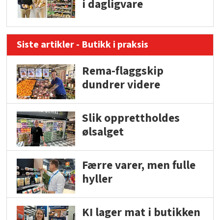
i dagligvare
Siste artikler - Butikk i praksis
Rema-flaggskip
dundrer videre
Slik opprettholdes
ølsalget
Færre varer, men fulle
hyller
KI lager mat i butikken