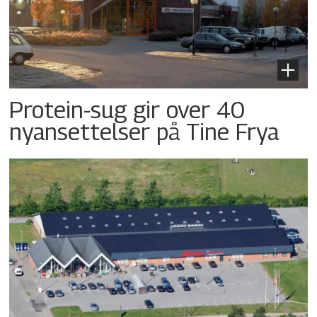
Protein-sug gir over 40
nyansettelser på Tine Frya