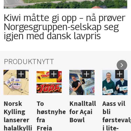
Kiwi måtte gi opp – nå prøver
Norgesgruppen-selskap seg
igjen med dansk lavpris
PRODUKTNYTT
Knalltall
Aass vil
Brus og
Hard
ter
for Açai
bli
jus fra
iste fra
Bowl
førstevalg
Berentsen
Hansa
i lite-