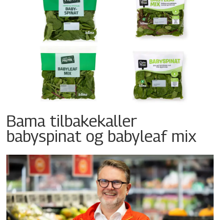
Bama tilbakekaller
babyspinat og babyleaf mix