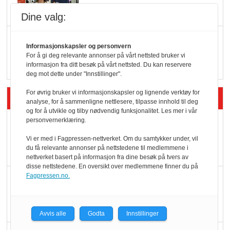
Dine valg:
Q passerte 1 milliard i
Informasjonskapsler og personvern
Rema i 2025
For å gi deg relevante annonser på vårt nettsted bruker vi
informasjon fra ditt besøk på vårt nettsted. Du kan reservere
deg mot dette under "Innstillinger".
For øvrig bruker vi informasjonskapsler og lignende verktøy for
Siste artikler - Økologisk
analyse, for å sammenligne nettlesere, tilpasse innhold til deg
og for å utvikle og tilby nødvendig funksjonalitet. Les mer i vår
personvernerklæring.
Kolonihagens norske
yoghurt: Trues av
Vi er med i Fagpressen-nettverket. Om du samtykker under, vil
du få relevante annonser på nettstedene til medlemmene i
melkemangel
nettverket basert på informasjon fra dine besøk på tvers av
disse nettstedene. En oversikt over medlemmene finner du på
Fagpressen.no.
Marit Kolby vant
Økologisk Norge sin
hederspris
Avvis alle
Godta
Innstillinger