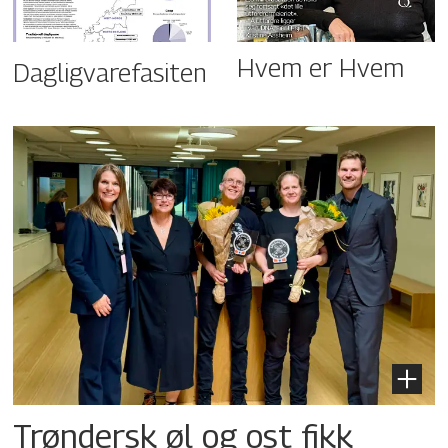
Hvem er Hvem
Dagligvarefasiten
Trøndersk øl og ost fikk