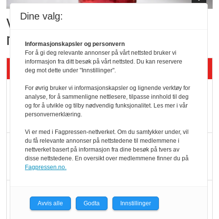
Dine valg:
Vil vokse i brusmarkedet
med Dr Pepper
Informasjonskapsler og personvern
For å gi deg relevante annonser på vårt nettsted bruker vi
informasjon fra ditt besøk på vårt nettsted. Du kan reservere
Siste artikler - KBS
deg mot dette under "Innstillinger".
For øvrig bruker vi informasjonskapsler og lignende verktøy for
Mat er viktigere enn
analyse, for å sammenligne nettlesere, tilpasse innhold til deg
pris når elbilister
og for å utvikle og tilby nødvendig funksjonalitet. Les mer i vår
personvernerklæring.
velger ladestopp
Vi er med i Fagpressen-nettverket. Om du samtykker under, vil
du få relevante annonser på nettstedene til medlemmene i
Ti bensinstasjoner
nettverket basert på informasjon fra dine besøk på tvers av
legger ned hver måned
disse nettstedene. En oversikt over medlemmene finner du på
Fagpressen.no.
Potetball, kylling og 98
Avvis alle
Godta
Innstillinger
oktan