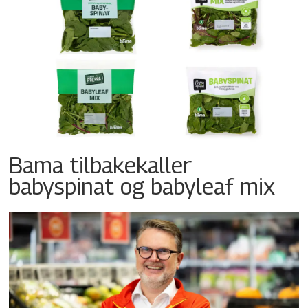
Bama tilbakekaller
babyspinat og babyleaf mix