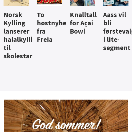
Knalltall
Aass vil
Brus og
Hard
ter
for Açai
bli
jus fra
iste fra
Bowl
førstevalg
Berentsen
Hansa
i lite-
segment