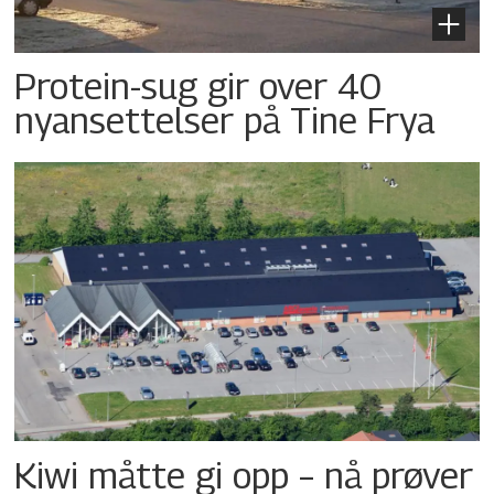
Protein-sug gir over 40
nyansettelser på Tine Frya
Kiwi måtte gi opp – nå prøver