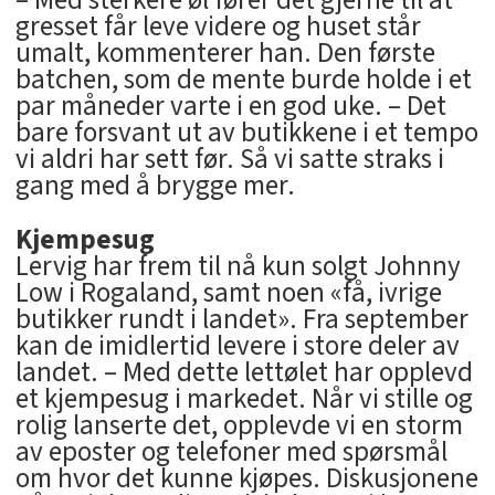
– Med sterkere øl fører det gjerne til at
gresset får leve videre og huset står
umalt, kommenterer han. Den første
batchen, som de mente burde holde i et
par måneder varte i en god uke. – Det
bare forsvant ut av butikkene i et tempo
vi aldri har sett før. Så vi satte straks i
gang med å brygge mer.
Kjempesug
Lervig har frem til nå kun solgt Johnny
Low i Rogaland, samt noen «få, ivrige
butikker rundt i landet». Fra september
kan de imidlertid levere i store deler av
landet. – Med dette lettølet har opplevd
et kjempesug i markedet. Når vi stille og
rolig lanserte det, opplevde vi en storm
av eposter og telefoner med spørsmål
om hvor det kunne kjøpes. Diskusjonene