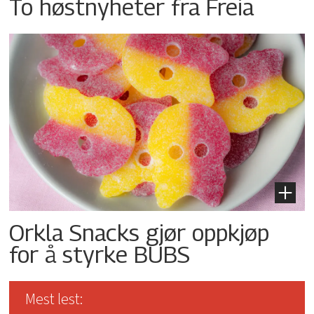
To høstnyheter fra Freia
Orkla Snacks gjør oppkjøp
for å styrke BUBS
Mest lest: