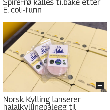
Spirefrø kalles tilbake etter
E. coli-funn
Norsk Kylling lanserer
halalkyllingpålegg til