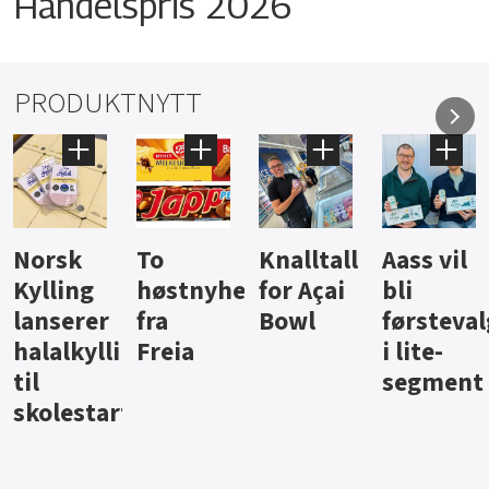
Handelspris 2026
PRODUKTNYTT
Knalltall
Aass vil
Brus og
Hard
ter
for Açai
bli
jus fra
iste fra
Bowl
førstevalg
Berentsen
Hansa
i lite-
segment