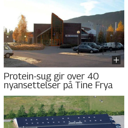
Protein-sug gir over 40
nyansettelser på Tine Frya