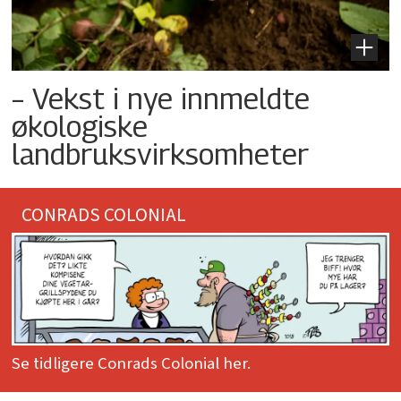
– Vekst i nye innmeldte
økologiske
landbruksvirksomheter
CONRADS COLONIAL
Se tidligere Conrads Colonial her.