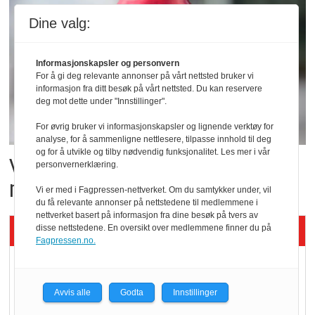
Dine valg:
Informasjonskapsler og personvern
For å gi deg relevante annonser på vårt nettsted bruker vi
informasjon fra ditt besøk på vårt nettsted. Du kan reservere
deg mot dette under "Innstillinger".
For øvrig bruker vi informasjonskapsler og lignende verktøy for
analyse, for å sammenligne nettlesere, tilpasse innhold til deg
og for å utvikle og tilby nødvendig funksjonalitet. Les mer i vår
Vil vokse i brusmarkedet
personvernerklæring.
med Dr Pepper
Vi er med i Fagpressen-nettverket. Om du samtykker under, vil
du få relevante annonser på nettstedene til medlemmene i
nettverket basert på informasjon fra dine besøk på tvers av
Siste artikler - KBS
disse nettstedene. En oversikt over medlemmene finner du på
Fagpressen.no.
Mat er viktigere enn
pris når elbilister
Avvis alle
Godta
Innstillinger
velger ladestopp