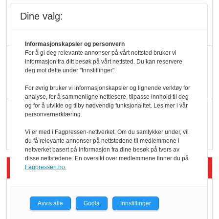
Potetball, kylling og 98
Dine valg:
oktan
Informasjonskapsler og personvern
For å gi deg relevante annonser på vårt nettsted bruker vi
KBS-bransjen i
informasjon fra ditt besøk på vårt nettsted. Du kan reservere
endring: Stadig større
deg mot dette under "Innstillinger".
serveringstilbud
For øvrig bruker vi informasjonskapsler og lignende verktøy for
analyse, for å sammenligne nettlesere, tilpasse innhold til deg
og for å utvikle og tilby nødvendig funksjonalitet. Les mer i vår
Vokser med ferdigmat
personvernerklæring.
i dagligvare
Vi er med i Fagpressen-nettverket. Om du samtykker under, vil
du få relevante annonser på nettstedene til medlemmene i
nettverket basert på informasjon fra dine besøk på tvers av
disse nettstedene. En oversikt over medlemmene finner du på
Siste artikler - Butikk i praksis
Fagpressen.no.
Rema-flaggskip
dundrer videre
Avvis alle
Godta
Innstillinger