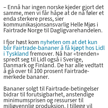
– Ennå har ingen norske kjeder gjort det
samme, men vi får håpe at de nå føler et
enda sterkere press, sier
kommunikasjonsansvarlig Helle Mjøs i
Fairtrade Norge til Dagligvarehandelen.
I fjor høst kom
nyheten om at det kun
blir Fairtrade-bananer å få kjøpt hos Lidl
i Tyskland
fremover. Nå har «trenden»
spredt seg til Lidl også i Sverige,
Danmark og Finland. De har alle vedtatt
å gå over til 100 prosent Fairtrade-
merkede bananer.
Bananer solgt til Fairtrade-betingelser
bidrar til forutsigbarhet, anstendige
minimumsprisen og ressurser til
miljøvennlig produksjon. I tillegg vil