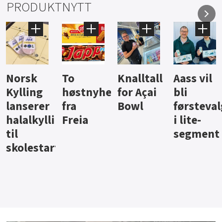
PRODUKTNYTT
Knalltall
Aass vil
Brus og
Hard
ter
for Açai
bli
jus fra
iste fra
Bowl
førstevalg
Berentsen
Hansa
i lite-
segment