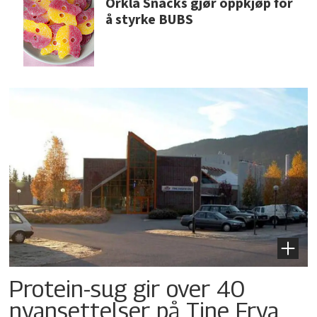
Orkla Snacks gjør oppkjøp for
å styrke BUBS
Protein-sug gir over 40
nyansettelser på Tine Frya