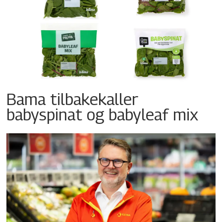
Bama tilbakekaller
babyspinat og babyleaf mix