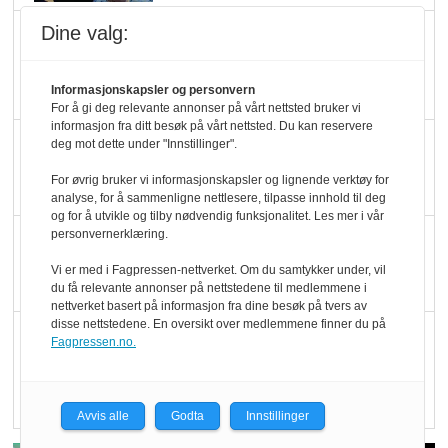
Dine valg:
Marit Kolby vant
Økologisk Norge sin
hederspris
Informasjonskapsler og personvern
For å gi deg relevante annonser på vårt nettsted bruker vi
informasjon fra ditt besøk på vårt nettsted. Du kan reservere
Blir enklere å velge
deg mot dette under "Innstillinger".
økologisk i butikkhylla
For øvrig bruker vi informasjonskapsler og lignende verktøy for
analyse, for å sammenligne nettlesere, tilpasse innhold til deg
og for å utvikle og tilby nødvendig funksjonalitet. Les mer i vår
personvernerklæring.
Kolonihagen sliter
med å få tak i nok melk
Vi er med i Fagpressen-nettverket. Om du samtykker under, vil
du få relevante annonser på nettstedene til medlemmene i
nettverket basert på informasjon fra dine besøk på tvers av
disse nettstedene. En oversikt over medlemmene finner du på
Rapport: Økokundene
Fagpressen.no.
er klare! Er markedet
det?
Avvis alle
Godta
Innstillinger