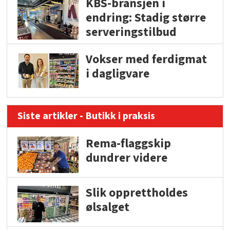
KBS-bransjen i
endring: Stadig større
serveringstilbud
Vokser med ferdigmat
i dagligvare
Siste artikler - Butikk i praksis
Rema-flaggskip
dundrer videre
Slik opprettholdes
ølsalget