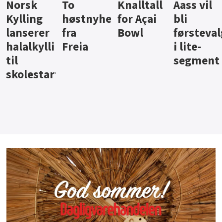
Knalltall
Aass vil
Brus og
Hard
ter
for Açai
bli
jus fra
iste fra
Bowl
førstevalg
Berentsen
Hansa
i lite-
segment