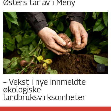
Østers tar av i Meny
– Vekst i nye innmeldte
økologiske
landbruksvirksomheter