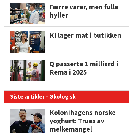
Færre varer, men fulle
hyller
KI lager mat i butikken
Q passerte 1 milliard i
Rema i 2025
Siste artikler - Økologisk
Kolonihagens norske
yoghurt: Trues av
melkemangel