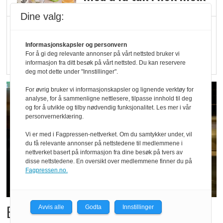
Dine valg:
Rapport: Økokundene
er klare! Er markedet
Informasjonskapsler og personvern
For å gi deg relevante annonser på vårt nettsted bruker vi
det?
informasjon fra ditt besøk på vårt nettsted. Du kan reservere
deg mot dette under "Innstillinger".
For øvrig bruker vi informasjonskapsler og lignende verktøy for
analyse, for å sammenligne nettlesere, tilpasse innhold til deg
og for å utvikle og tilby nødvendig funksjonalitet. Les mer i vår
personvernerklæring.
Vi er med i Fagpressen-nettverket. Om du samtykker under, vil
du få relevante annonser på nettstedene til medlemmene i
nettverket basert på informasjon fra dine besøk på tvers av
disse nettstedene. En oversikt over medlemmene finner du på
Fagpressen.no.
Bestillings-rush i foodora før
Avvis alle
Godta
Innstillinger