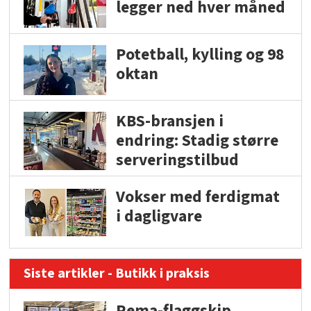
legger ned hver måned
Potetball, kylling og 98
oktan
KBS-bransjen i
endring: Stadig større
serveringstilbud
Vokser med ferdigmat
i dagligvare
Siste artikler - Butikk i praksis
Rema-flaggskip