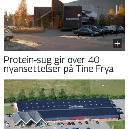
Protein-sug gir over 40
nyansettelser på Tine Frya