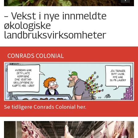
– Vekst i nye innmeldte
økologiske
landbruksvirksomheter
CONRADS COLONIAL
Se tidligere Conrads Colonial her.