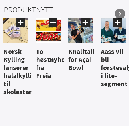
PRODUKTNYTT
Knalltall
Aass vil
Brus og
Hard
ter
for Açai
bli
jus fra
iste fra
Bowl
førstevalg
Berentsen
Hansa
i lite-
segment