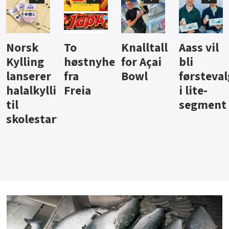
Knalltall
Aass vil
Brus og
Hard
ter
for Açai
bli
jus fra
iste fra
Bowl
førstevalg
Berentsen
Hansa
i lite-
segment