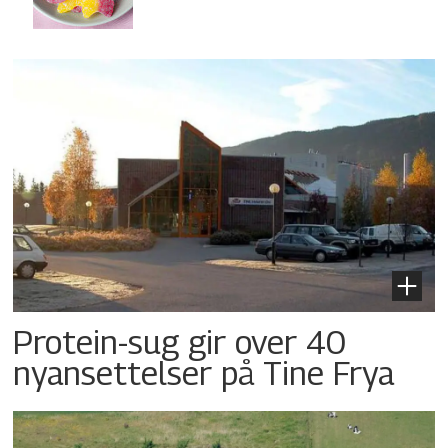
Protein-sug gir over 40
nyansettelser på Tine Frya