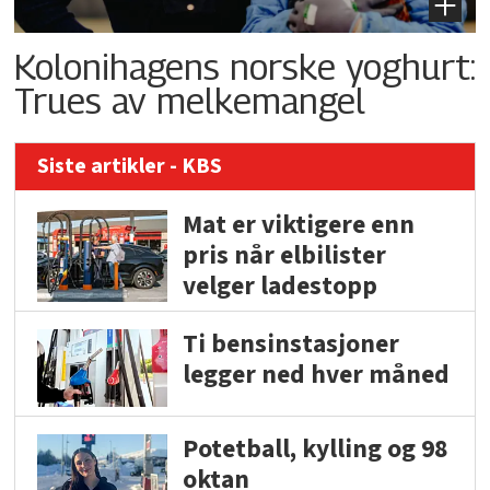
Kolonihagens norske yoghurt:
Trues av melkemangel
Siste artikler - KBS
Mat er viktigere enn
pris når elbilister
velger ladestopp
Ti bensinstasjoner
legger ned hver måned
Potetball, kylling og 98
oktan