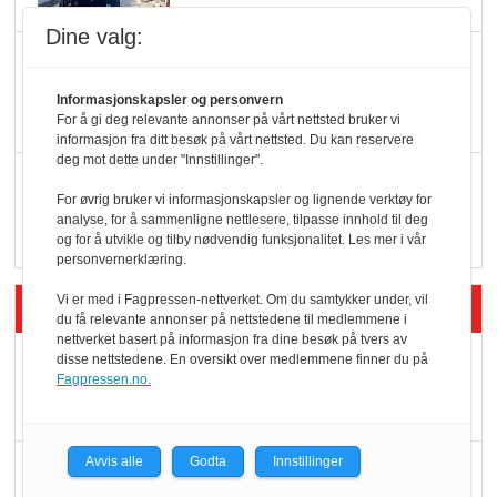
Dine valg:
KBS-bransjen i
endring: Stadig større
Informasjonskapsler og personvern
serveringstilbud
For å gi deg relevante annonser på vårt nettsted bruker vi
informasjon fra ditt besøk på vårt nettsted. Du kan reservere
deg mot dette under "Innstillinger".
Vokser med ferdigmat
For øvrig bruker vi informasjonskapsler og lignende verktøy for
i dagligvare
analyse, for å sammenligne nettlesere, tilpasse innhold til deg
og for å utvikle og tilby nødvendig funksjonalitet. Les mer i vår
personvernerklæring.
Vi er med i Fagpressen-nettverket. Om du samtykker under, vil
Siste artikler - Butikk i praksis
du få relevante annonser på nettstedene til medlemmene i
nettverket basert på informasjon fra dine besøk på tvers av
Rema-flaggskip
disse nettstedene. En oversikt over medlemmene finner du på
Fagpressen.no.
dundrer videre
Avvis alle
Godta
Innstillinger
Slik opprettholdes