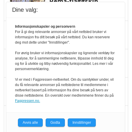
Rema-flaggskip
dundrer videre
Dine valg:
Informasjonskapsler og personvern
Slik opprettholdes
For å gi deg relevante annonser på vårt nettsted bruker vi
ølsalget
informasjon fra ditt besøk på vårt nettsted. Du kan reservere
deg mot dette under "Innstillinger".
For øvrig bruker vi informasjonskapsler og lignende verktøy for
Færre varer, men fulle
analyse, for å sammenligne nettlesere, tilpasse innhold til deg
hyller
og for å utvikle og tilby nødvendig funksjonalitet. Les mer i vår
personvernerklæring.
Vi er med i Fagpressen-nettverket. Om du samtykker under, vil
KI lager mat i butikken
du få relevante annonser på nettstedene til medlemmene i
nettverket basert på informasjon fra dine besøk på tvers av
disse nettstedene. En oversikt over medlemmene finner du på
Fagpressen.no.
Q passerte 1 milliard i
Rema i 2025
Avvis alle
Godta
Innstillinger