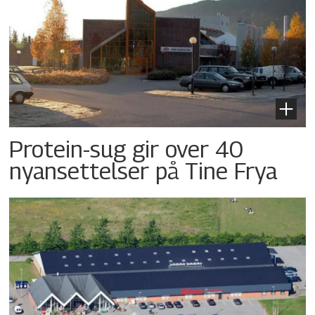
Protein-sug gir over 40
nyansettelser på Tine Frya