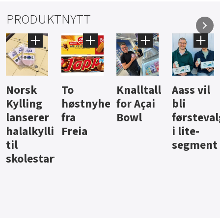
PRODUKTNYTT
Knalltall
Aass vil
Brus og
Hard
ter
for Açai
bli
jus fra
iste fra
Bowl
førstevalg
Berentsen
Hansa
i lite-
segment