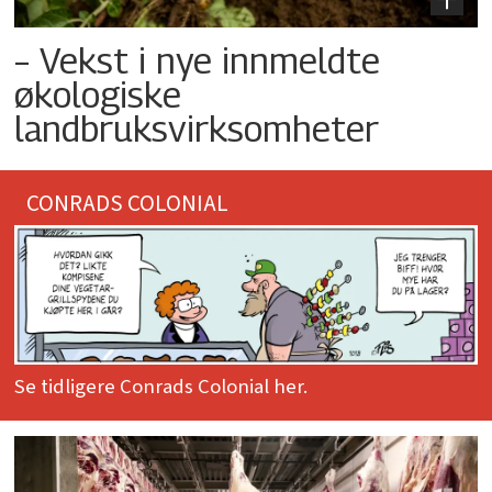
– Vekst i nye innmeldte
økologiske
landbruksvirksomheter
CONRADS COLONIAL
Se tidligere Conrads Colonial her.