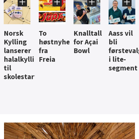
Knalltall
Aass vil
Brus og
Hard
ter
for Açai
bli
jus fra
iste fra
Bowl
førstevalg
Berentsen
Hansa
i lite-
segment