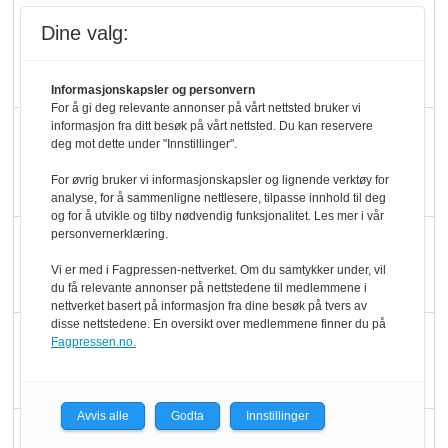
Kolonihagens norske
Dine valg:
yoghurt: Trues av
melkemangel
Informasjonskapsler og personvern
For å gi deg relevante annonser på vårt nettsted bruker vi
informasjon fra ditt besøk på vårt nettsted. Du kan reservere
Marit Kolby vant
deg mot dette under "Innstillinger".
Økologisk Norge sin
For øvrig bruker vi informasjonskapsler og lignende verktøy for
hederspris
analyse, for å sammenligne nettlesere, tilpasse innhold til deg
og for å utvikle og tilby nødvendig funksjonalitet. Les mer i vår
personvernerklæring.
Blir enklere å velge
økologisk i butikkhylla
Vi er med i Fagpressen-nettverket. Om du samtykker under, vil
du få relevante annonser på nettstedene til medlemmene i
nettverket basert på informasjon fra dine besøk på tvers av
disse nettstedene. En oversikt over medlemmene finner du på
Kolonihagen sliter
Fagpressen.no.
med å få tak i nok melk
Avvis alle
Godta
Innstillinger
Rapport: Økokundene