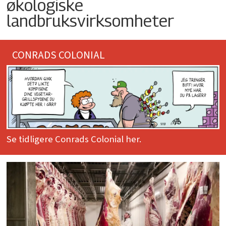
økologiske
landbruksvirksomheter
CONRADS COLONIAL
Se tidligere Conrads Colonial her.