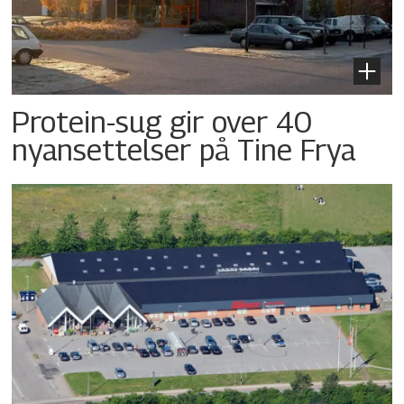
Protein-sug gir over 40
nyansettelser på Tine Frya