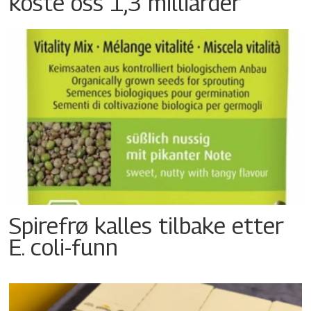
koste oss 1,3 milliarder
Spirefrø kalles tilbake etter
E. coli-funn