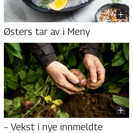
Østers tar av i Meny
– Vekst i nye innmeldte