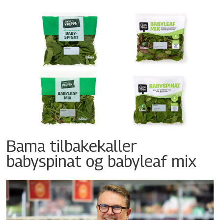
Bama tilbakekaller
babyspinat og babyleaf mix