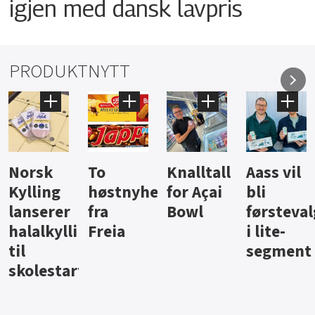
igjen med dansk lavpris
PRODUKTNYTT
Knalltall
Aass vil
Brus og
Hard
ter
for Açai
bli
jus fra
iste fra
Bowl
førstevalg
Berentsen
Hansa
i lite-
segment