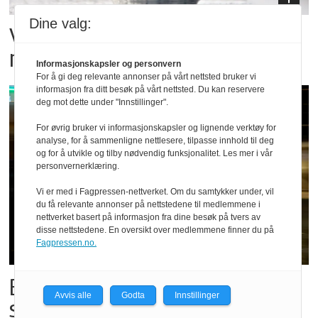
Dine valg:
Vil vokse i brusmarkedet
med Dr Pepper
Informasjonskapsler og personvern
For å gi deg relevante annonser på vårt nettsted bruker vi
informasjon fra ditt besøk på vårt nettsted. Du kan reservere
deg mot dette under "Innstillinger".
For øvrig bruker vi informasjonskapsler og lignende verktøy for
analyse, for å sammenligne nettlesere, tilpasse innhold til deg
og for å utvikle og tilby nødvendig funksjonalitet. Les mer i vår
personvernerklæring.
Vi er med i Fagpressen-nettverket. Om du samtykker under, vil
du få relevante annonser på nettstedene til medlemmene i
nettverket basert på informasjon fra dine besøk på tvers av
disse nettstedene. En oversikt over medlemmene finner du på
Fagpressen.no.
Bestillings-rush i foodora før
Avvis alle
Godta
Innstillinger
storkampen