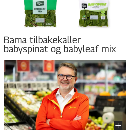
Bama tilbakekaller
babyspinat og babyleaf mix