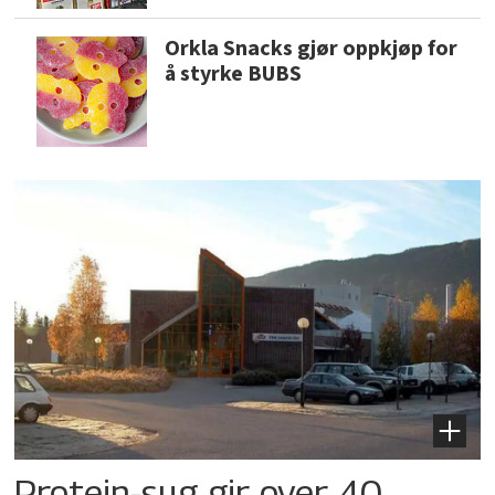
Orkla Snacks gjør oppkjøp for
å styrke BUBS
Protein-sug gir over 40