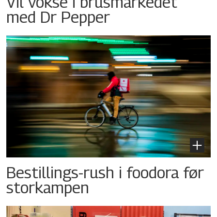
Vil vokse i brusmarkedet
med Dr Pepper
Bestillings-rush i foodora før
storkampen