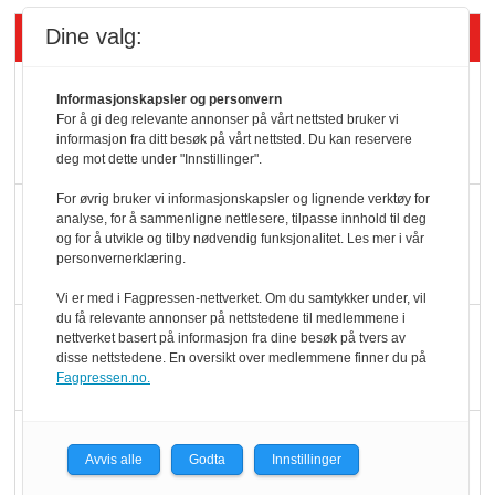
Siste artikler - Økologisk
Dine valg:
Kolonihagens norske
Informasjonskapsler og personvern
yoghurt: Trues av
For å gi deg relevante annonser på vårt nettsted bruker vi
informasjon fra ditt besøk på vårt nettsted. Du kan reservere
melkemangel
deg mot dette under "Innstillinger".
For øvrig bruker vi informasjonskapsler og lignende verktøy for
Marit Kolby vant
analyse, for å sammenligne nettlesere, tilpasse innhold til deg
Økologisk Norge sin
og for å utvikle og tilby nødvendig funksjonalitet. Les mer i vår
personvernerklæring.
hederspris
Vi er med i Fagpressen-nettverket. Om du samtykker under, vil
du få relevante annonser på nettstedene til medlemmene i
Blir enklere å velge
nettverket basert på informasjon fra dine besøk på tvers av
disse nettstedene. En oversikt over medlemmene finner du på
økologisk i butikkhylla
Fagpressen.no.
Kolonihagen sliter
Avvis alle
Godta
Innstillinger
med å få tak i nok melk