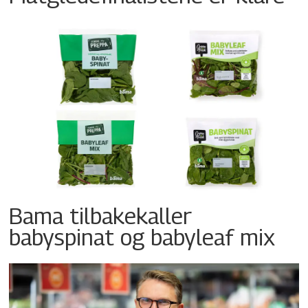
Bama tilbakekaller
babyspinat og babyleaf mix