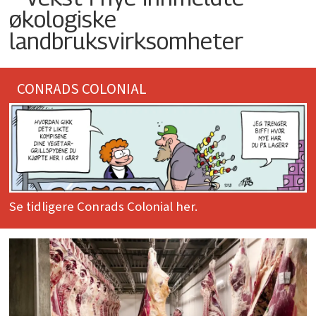
økologiske
landbruksvirksomheter
CONRADS COLONIAL
Se tidligere Conrads Colonial her.