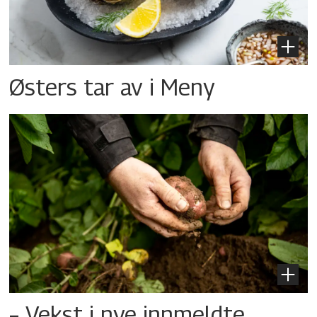
Østers tar av i Meny
– Vekst i nye innmeldte