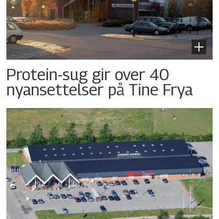
Protein-sug gir over 40
nyansettelser på Tine Frya