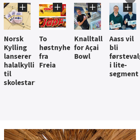
Knalltall
Aass vil
Brus og
Hard
ter
for Açai
bli
jus fra
iste fra
Bowl
førstevalg
Berentsen
Hansa
i lite-
segment