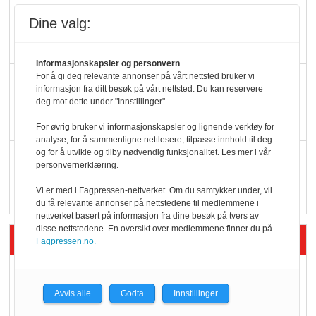
Potetball, kylling og 98
Dine valg:
oktan
Informasjonskapsler og personvern
For å gi deg relevante annonser på vårt nettsted bruker vi
KBS-bransjen i
informasjon fra ditt besøk på vårt nettsted. Du kan reservere
endring: Stadig større
deg mot dette under "Innstillinger".
serveringstilbud
For øvrig bruker vi informasjonskapsler og lignende verktøy for
analyse, for å sammenligne nettlesere, tilpasse innhold til deg
og for å utvikle og tilby nødvendig funksjonalitet. Les mer i vår
Vokser med ferdigmat
personvernerklæring.
i dagligvare
Vi er med i Fagpressen-nettverket. Om du samtykker under, vil
du få relevante annonser på nettstedene til medlemmene i
nettverket basert på informasjon fra dine besøk på tvers av
disse nettstedene. En oversikt over medlemmene finner du på
Siste artikler - Butikk i praksis
Fagpressen.no.
Rema-flaggskip
dundrer videre
Avvis alle
Godta
Innstillinger