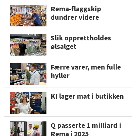
Rema-flaggskip
dundrer videre
Slik opprettholdes
ølsalget
Færre varer, men fulle
hyller
KI lager mat i butikken
Q passerte 1 milliard i
Rema i 2025