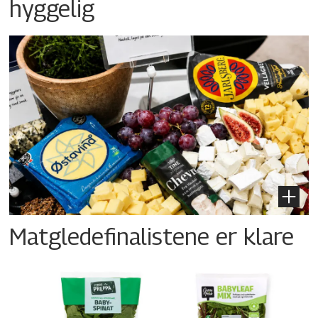
hyggelig
Matgledefinalistene er klare