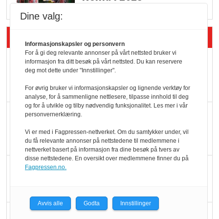
Dine valg:
Siste artikler - Økologisk
Informasjonskapsler og personvern
For å gi deg relevante annonser på vårt nettsted bruker vi
Kolonihagens norske
informasjon fra ditt besøk på vårt nettsted. Du kan reservere
deg mot dette under "Innstillinger".
yoghurt: Trues av
melkemangel
For øvrig bruker vi informasjonskapsler og lignende verktøy for
analyse, for å sammenligne nettlesere, tilpasse innhold til deg
og for å utvikle og tilby nødvendig funksjonalitet. Les mer i vår
Marit Kolby vant
personvernerklæring.
Økologisk Norge sin
Vi er med i Fagpressen-nettverket. Om du samtykker under, vil
hederspris
du få relevante annonser på nettstedene til medlemmene i
nettverket basert på informasjon fra dine besøk på tvers av
disse nettstedene. En oversikt over medlemmene finner du på
Blir enklere å velge
Fagpressen.no.
økologisk i butikkhylla
Avvis alle
Godta
Innstillinger
Kolonihagen sliter