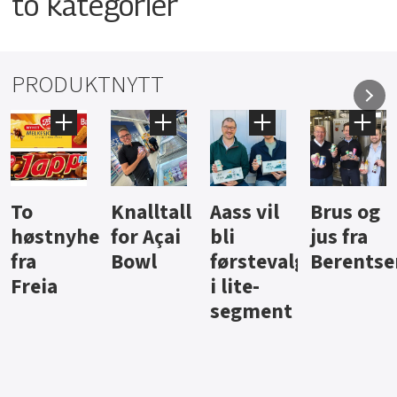
to kategorier
PRODUKTNYTT
Knalltall
Aass vil
Brus og
Hard
ter
for Açai
bli
jus fra
iste fra
Bowl
førstevalg
Berentsen
Hansa
i lite-
segment