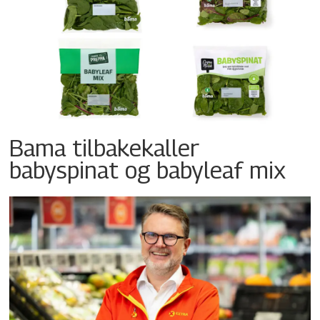
Bama tilbakekaller
babyspinat og babyleaf mix