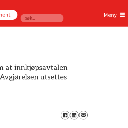
nnent
Søk
m at innkjøpsavtalen
Avgjørelsen utsettes