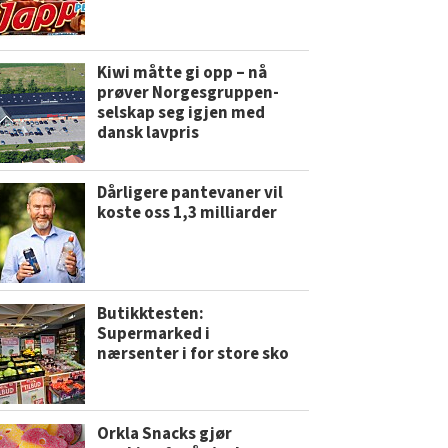
Kiwi måtte gi opp – nå
prøver Norgesgruppen-
selskap seg igjen med
dansk lavpris
Dårligere pantevaner vil
koste oss 1,3 milliarder
Butikktesten:
Supermarked i
nærsenter i for store sko
Orkla Snacks gjør