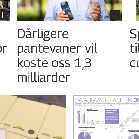
Dårligere
S
or
pantevaner vil
t
koste oss 1,3
c
milliarder