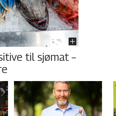
tive til sjømat –
re