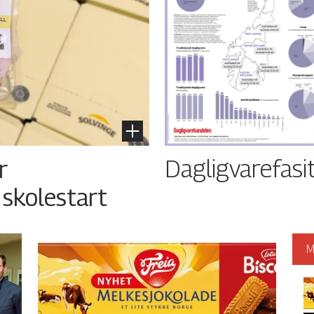
Dagligvarefasi
r
 skolestart
M