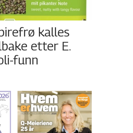
pirefrø kalles
ilbake etter E.
oli-funn