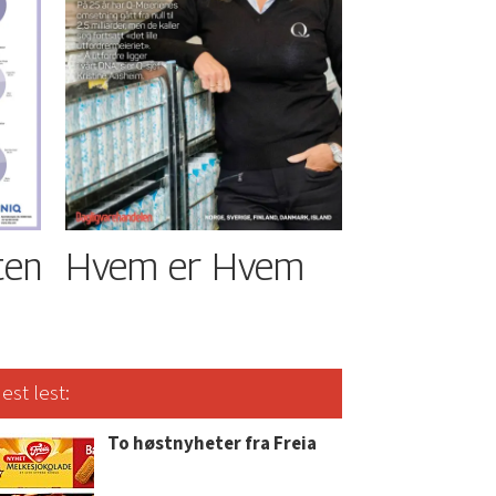
ten
Hvem er Hvem
est lest:
To høstnyheter fra Freia