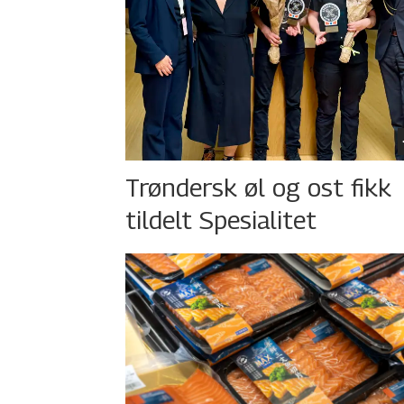
Trøndersk øl og ost fikk
tildelt Spesialitet