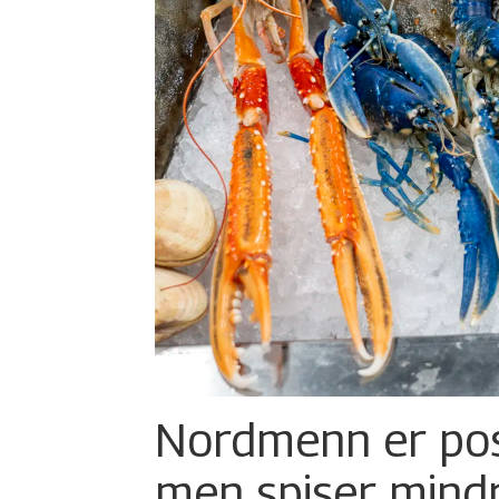
Nordmenn er posi
men spiser mind