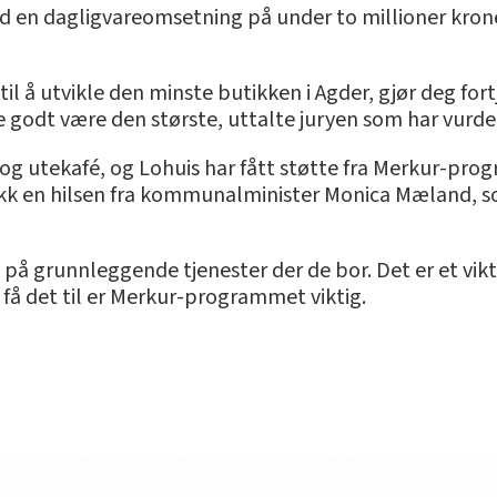
d en dagligvareomsetning på under to millioner kroner
il å utvikle den minste butikken i Agder, gjør deg fort
e godt være den største, uttalte juryen som har vurde
og utekafé, og Lohuis har fått støtte fra Merkur-prog
fikk en hilsen fra kommunalminister Monica Mæland, s
g på grunnleggende tjenester der de bor. Det er et vikti
å få det til er Merkur-programmet viktig.