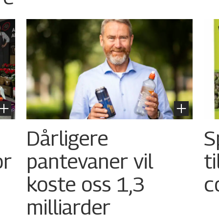
Dårligere
S
or
pantevaner vil
t
koste oss 1,3
c
milliarder