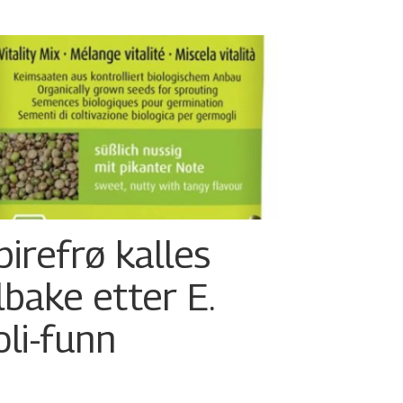
pirefrø kalles
ilbake etter E.
oli-funn