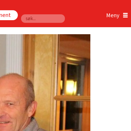
nnent
Søk