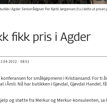
butikk i Agder. Seniorrådgiver Per Kjetil Jørgensen (t.v.) delte ut pris
k fikk pris i Agder
22.04.2022 - 08:51
ige konferansen for småkjøpmenn i Kristiansand. For ti
al i Åmli. Nå har butikken i Gjøvdal, Gjøvdal Handel,
n hjelp og støtte fra Merkur og Merkur-konsulenten, sa