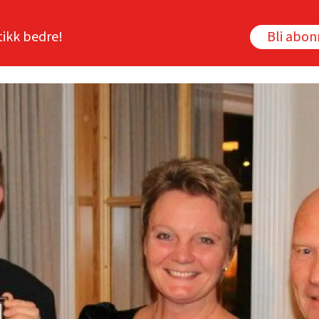
tikk bedre!
Bli abo