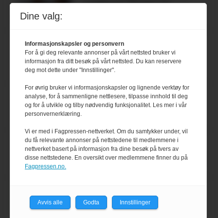
yoghurt: Trues av
Dine valg:
melkemangel
Marit Kolby vant
Informasjonskapsler og personvern
For å gi deg relevante annonser på vårt nettsted bruker vi
Økologisk Norge sin
informasjon fra ditt besøk på vårt nettsted. Du kan reservere
hederspris
deg mot dette under "Innstillinger".
For øvrig bruker vi informasjonskapsler og lignende verktøy for
Blir enklere å velge
analyse, for å sammenligne nettlesere, tilpasse innhold til deg
og for å utvikle og tilby nødvendig funksjonalitet. Les mer i vår
økologisk i butikkhylla
personvernerklæring.
Vi er med i Fagpressen-nettverket. Om du samtykker under, vil
du få relevante annonser på nettstedene til medlemmene i
Kolonihagen sliter
nettverket basert på informasjon fra dine besøk på tvers av
med å få tak i nok melk
disse nettstedene. En oversikt over medlemmene finner du på
Fagpressen.no.
Rapport: Økokundene
er klare! Er markedet
Avvis alle
Godta
Innstillinger