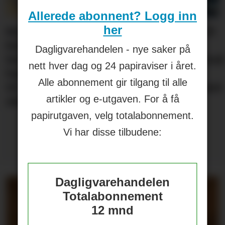
Allerede abonnent? Logg inn
Knalltall
Aass vil
Brus og
Hard
her
ter
for Açai
bli
jus fra
iste fra
Dagligvarehandelen - nye saker på
Bowl
førstevalg
Berentsen
Hansa
nett hver dag og 24 papiraviser i året.
i lite-
Alle abonnement gir tilgang til alle
segment
artikler og e-utgaven. For å få
papirutgaven, velg totalabonnement.
Vi har disse tilbudene:
Dagligvarehandelen
Totalabonnement
12 mnd