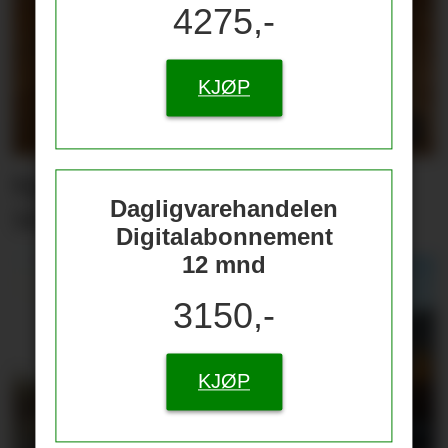
4275,-
KJØP
Nyhetsbrevet tar
Dagligvarehandelen
sommerferie
Digitalabonnement
12 mnd
3150,-
KJØP