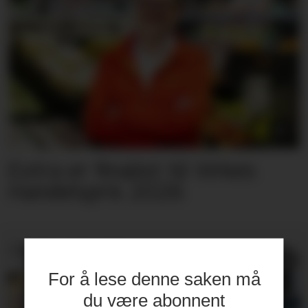
Extra er finalist til Virkes
Handelspris 2026
PRODUKTNYTT
For å lese denne saken må
du være abonnent