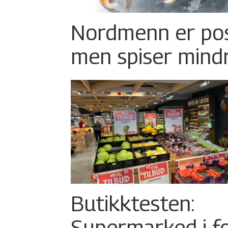
Nordmenn er posi
men spiser mind
Butikktesten:
Supermarked i f