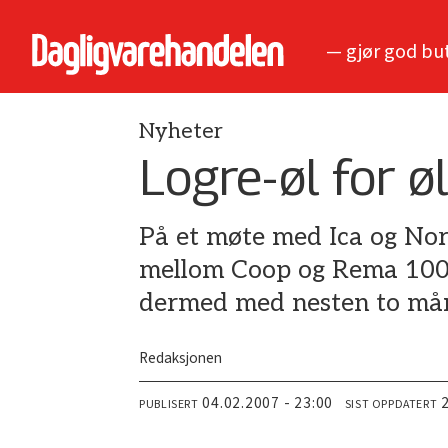
— gjør god bu
Nyheter
Logre-øl for 
På et møte med Ica og Nor
mellom Coop og Rema 1000 
dermed med nesten to må
Redaksjonen
04.02.2007 - 23:00
PUBLISERT
SIST OPPDATERT