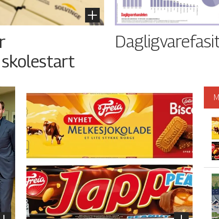
Dagligvarefasi
r
 skolestart
M