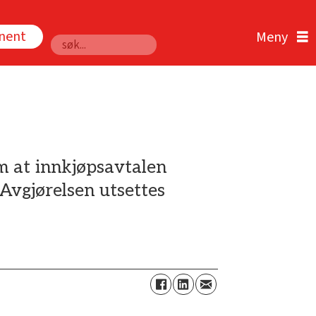
nnent
Søk
m at innkjøpsavtalen
Avgjørelsen utsettes