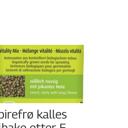
pirefrø kalles
ilbake etter E.