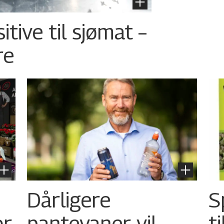
tive til sjømat –
re
Dårligere
S
or
pantevaner vil
t