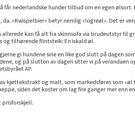
å får nederlandske hunder tilbud om en egen ølsort. E
, da. «Kwispelbier» betyr nemlig «logreøl». Det er verd
lerede kan få alt fra skinnsofa via brudeutstyr til gr
 og tilhørende flintsteik: En iskald øl.
gjerne gi hundene sine en like god slutt på dagen som h
ndene, og på slutten av dagen sitter vi på verandaen og
hetsbyrået AP.
 av kjøttekstrakt og malt, som markedsføres som «øl 
neppe, siden det koster om lag fire ganger mer enn e
 prisforskjell.