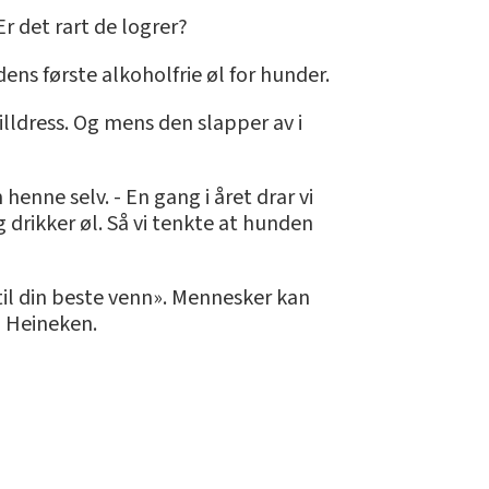
r det rart de logrer?
ens første alkoholfrie øl for hunder.
illdress. Og mens den slapper av i
enne selv. - En gang i året drar vi
 drikker øl. Så vi tenkte at hunden
til din beste venn». Mennesker kan
n Heineken.