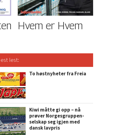
ten
Hvem er Hvem
est lest:
To høstnyheter fra Freia
Kiwi måtte gi opp – nå
prøver Norgesgruppen-
selskap seg igjen med
dansk lavpris