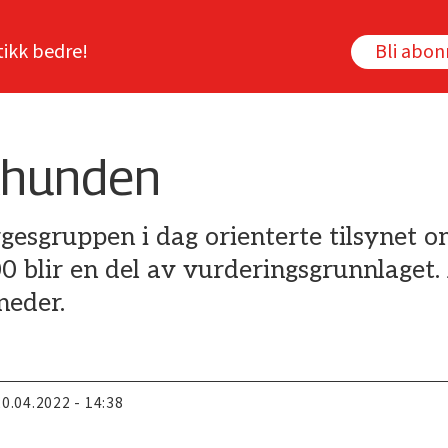
tikk bedre!
Bli abo
ølhunden
gesgruppen i dag orienterte tilsynet o
blir en del av vurderingsgrunnlaget. 
neder.
20.04.2022 - 14:38