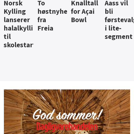
Knalltall
Aass vil
Brus og
Hard
ter
for Açai
bli
jus fra
iste fra
Bowl
førstevalg
Berentsen
Hansa
i lite-
segment