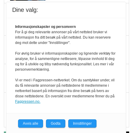
Dine valg:
Marit Kolby vant
Økologisk Norge sin
hederspris
Informasjonskapsler og personvern
For å gi deg relevante annonser på vårt nettsted bruker vi
informasjon fra ditt besøk på vårt nettsted. Du kan reservere
Blir enklere å velge
deg mot dette under "Innstillinger".
økologisk i butikkhylla
For øvrig bruker vi informasjonskapsler og lignende verktøy for
analyse, for å sammenligne nettlesere, tilpasse innhold til deg
og for å utvikle og tilby nødvendig funksjonalitet. Les mer i vår
personvernerklæring.
Kolonihagen sliter
med å få tak i nok melk
Vi er med i Fagpressen-nettverket. Om du samtykker under, vil
du få relevante annonser på nettstedene til medlemmene i
nettverket basert på informasjon fra dine besøk på tvers av
disse nettstedene. En oversikt over medlemmene finner du på
Rapport: Økokundene
Fagpressen.no.
er klare! Er markedet
det?
Avvis alle
Godta
Innstillinger