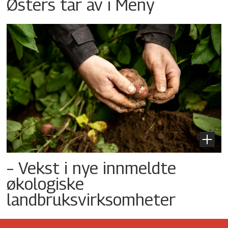
Østers tar av i Meny
– Vekst i nye innmeldte
økologiske
landbruksvirksomheter