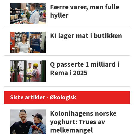
Færre varer, men fulle
hyller
KI lager mat i butikken
Q passerte 1 milliard i
Rema i 2025
Siste artikler - Økologisk
Kolonihagens norske
yoghurt: Trues av
melkemangel