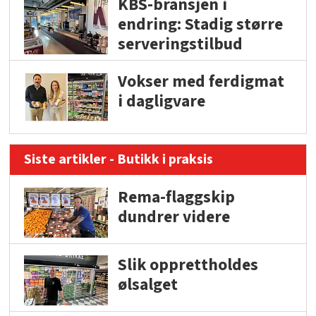
KBS-bransjen i
endring: Stadig større
serveringstilbud
Vokser med ferdigmat
i dagligvare
Siste artikler - Butikk i praksis
Rema-flaggskip
dundrer videre
Slik opprettholdes
ølsalget