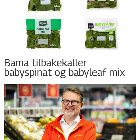
Bama tilbakekaller
babyspinat og babyleaf mix