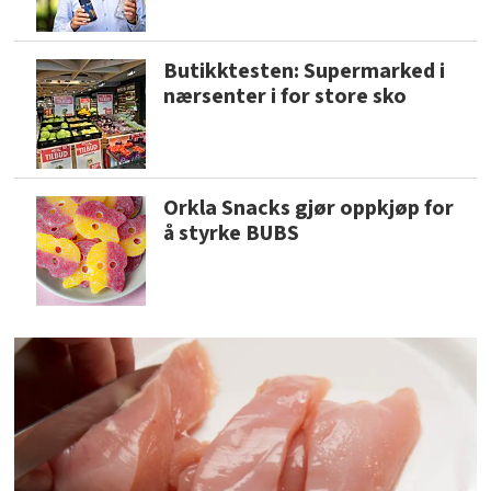
Butikktesten: Supermarked i
nærsenter i for store sko
Orkla Snacks gjør oppkjøp for
å styrke BUBS