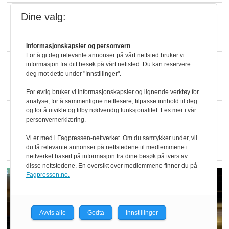
Blir enklere å velge
Dine valg:
økologisk i butikkhylla
Informasjonskapsler og personvern
For å gi deg relevante annonser på vårt nettsted bruker vi
Kolonihagen sliter
informasjon fra ditt besøk på vårt nettsted. Du kan reservere
deg mot dette under "Innstillinger".
med å få tak i nok melk
For øvrig bruker vi informasjonskapsler og lignende verktøy for
analyse, for å sammenligne nettlesere, tilpasse innhold til deg
og for å utvikle og tilby nødvendig funksjonalitet. Les mer i vår
Rapport: Økokundene
personvernerklæring.
er klare! Er markedet
Vi er med i Fagpressen-nettverket. Om du samtykker under, vil
det?
du få relevante annonser på nettstedene til medlemmene i
nettverket basert på informasjon fra dine besøk på tvers av
disse nettstedene. En oversikt over medlemmene finner du på
Fagpressen.no.
Avvis alle
Godta
Innstillinger