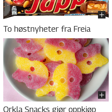
To høstnyheter fra Freia
Orkla Snacks gjør oppkjøp