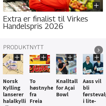
Extra er finalist til Virkes
Handelspris 2026
PRODUKTNYTT
Knalltall
Aass vil
Brus og
Hard
ter
for Açai
bli
jus fra
iste fra
Bowl
førstevalg
Berentsen
Hansa
i lite-