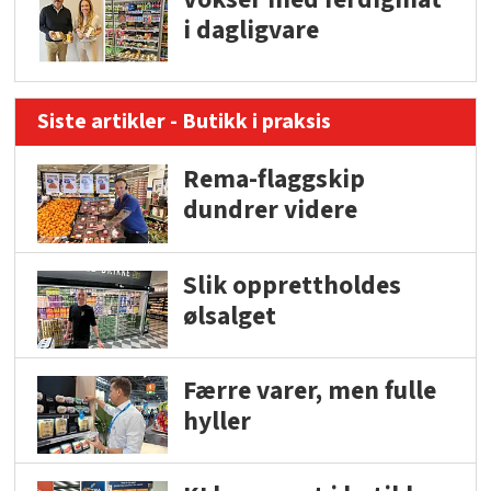
i dagligvare
Siste artikler - Butikk i praksis
Rema-flaggskip
dundrer videre
Slik opprettholdes
ølsalget
Færre varer, men fulle
hyller