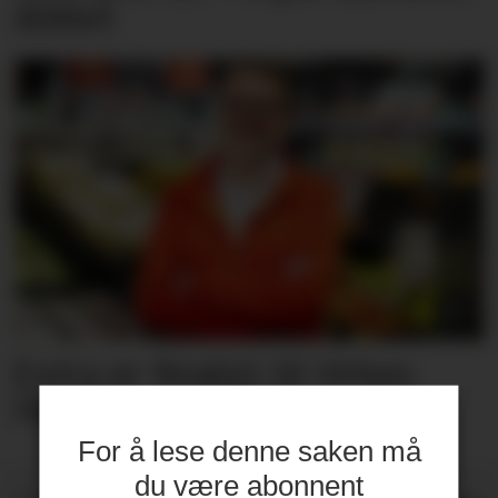
doblet
Extra er finalist til Virkes
Handelspris 2026
For å lese denne saken må
du være abonnent