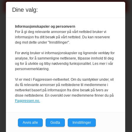
Siste artikler - Økologisk
Dine valg:
Kolonihagens norske
Informasjonskapsler og personvern
yoghurt: Trues av
For å gi deg relevante annonser på vårt nettsted bruker vi
melkemangel
informasjon fra ditt besøk på vårt nettsted. Du kan reservere
deg mot dette under "Innstillinger".
Marit Kolby vant
For øvrig bruker vi informasjonskapsler og lignende verktøy for
analyse, for å sammenligne nettlesere, tilpasse innhold til deg
Økologisk Norge sin
og for å utvikle og tilby nødvendig funksjonalitet. Les mer i vår
hederspris
personvernerklæring.
Vi er med i Fagpressen-nettverket. Om du samtykker under, vil
Blir enklere å velge
du få relevante annonser på nettstedene til medlemmene i
nettverket basert på informasjon fra dine besøk på tvers av
økologisk i butikkhylla
disse nettstedene. En oversikt over medlemmene finner du på
Fagpressen.no.
Kolonihagen sliter
med å få tak i nok melk
Avvis alle
Godta
Innstillinger