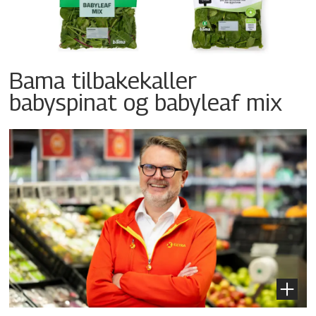
Bama tilbakekaller
babyspinat og babyleaf mix