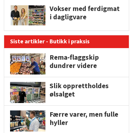
Vokser med ferdigmat
i dagligvare
Siste artikler - Butikk i praksis
Rema-flaggskip
dundrer videre
Slik opprettholdes
ølsalget
Færre varer, men fulle
hyller