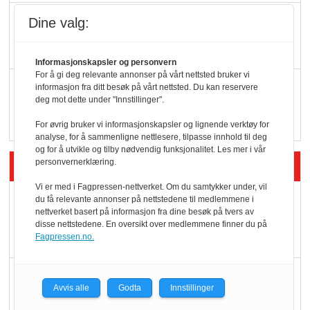
KI lager mat i butikken
Dine valg:
Informasjonskapsler og personvern
For å gi deg relevante annonser på vårt nettsted bruker vi
Q passerte 1 milliard i
informasjon fra ditt besøk på vårt nettsted. Du kan reservere
deg mot dette under "Innstillinger".
Rema i 2025
For øvrig bruker vi informasjonskapsler og lignende verktøy for
analyse, for å sammenligne nettlesere, tilpasse innhold til deg
og for å utvikle og tilby nødvendig funksjonalitet. Les mer i vår
Siste artikler - Økologisk
personvernerklæring.
Vi er med i Fagpressen-nettverket. Om du samtykker under, vil
Kolonihagens norske
du få relevante annonser på nettstedene til medlemmene i
nettverket basert på informasjon fra dine besøk på tvers av
yoghurt: Trues av
disse nettstedene. En oversikt over medlemmene finner du på
melkemangel
Fagpressen.no.
Marit Kolby vant
Avvis alle
Godta
Innstillinger
Økologisk Norge sin