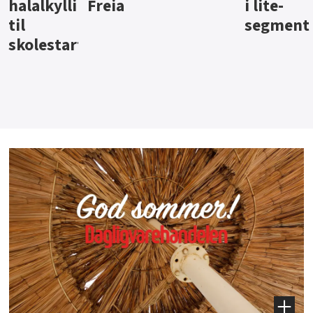
i lite-
segment