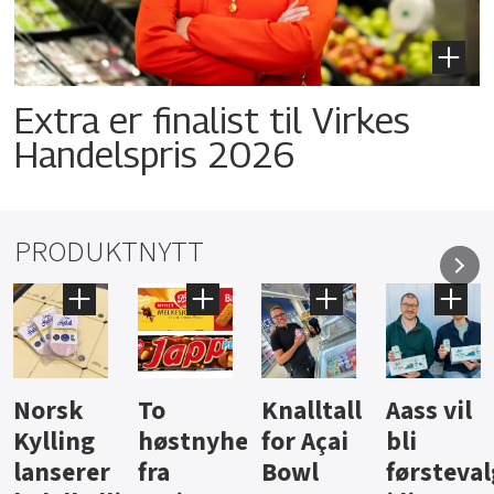
Extra er finalist til Virkes
Handelspris 2026
PRODUKTNYTT
Knalltall
Aass vil
Brus og
Hard
ter
for Açai
bli
jus fra
iste fra
Bowl
førstevalg
Berentsen
Hansa