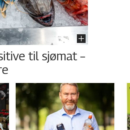
tive til sjømat –
re