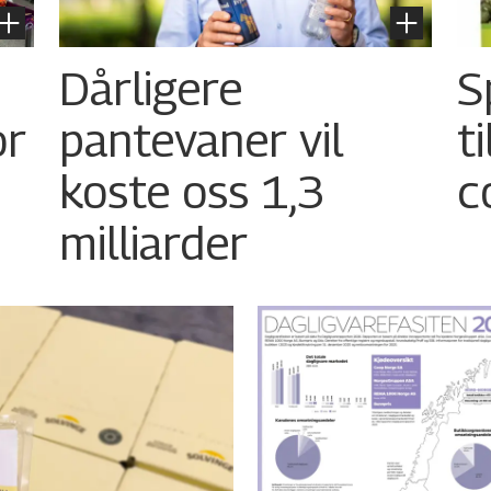
Dårligere
S
or
pantevaner vil
t
koste oss 1,3
c
milliarder