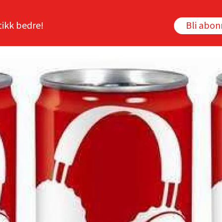
tikk bedre!
Bli abo