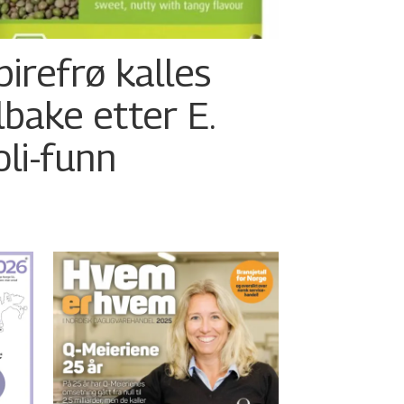
pirefrø kalles
ilbake etter E.
oli-funn