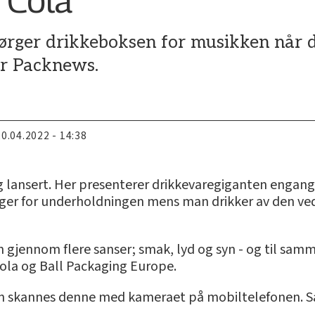
sørger drikkeboksen for musikken når d
er Packnews.
20.04.2022 - 14:38
 lansert. Her presenterer drikkevaregiganten engan
er for underholdningen mens man drikker av den ved å
 gjennom flere sanser; smak, lyd og syn - og til samme
ola og Ball Packaging Europe.
 skannes denne med kameraet på mobiltelefonen. Så