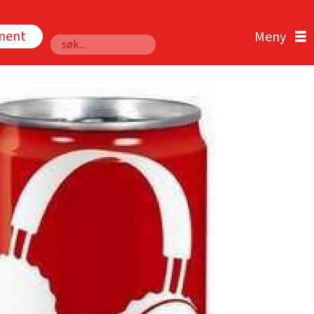
nnent
Søk