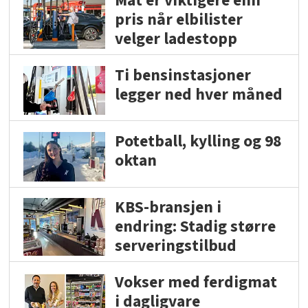
Mat er viktigere enn
pris når elbilister
velger ladestopp
Ti bensinstasjoner
legger ned hver måned
Potetball, kylling og 98
oktan
KBS-bransjen i
endring: Stadig større
serveringstilbud
Vokser med ferdigmat
i dagligvare