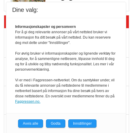
Dine valg:
Siste artikler - Butikk i praksis
Informasjonskapsler og personvern
For å gi deg relevante annonser på vårt nettsted bruker vi
Rema-flaggskip
informasjon fra ditt besøk på vårt nettsted. Du kan reservere
deg mot dette under "Innstillinger".
dundrer videre
For øvrig bruker vi informasjonskapsler og lignende verktøy for
analyse, for å sammenligne nettlesere, tilpasse innhold til deg
Slik opprettholdes
og for å utvikle og tilby nødvendig funksjonalitet. Les mer i vår
personvernerklæring.
ølsalget
Vi er med i Fagpressen-nettverket. Om du samtykker under, vil
du få relevante annonser på nettstedene til medlemmene i
nettverket basert på informasjon fra dine besøk på tvers av
Færre varer, men fulle
disse nettstedene. En oversikt over medlemmene finner du på
hyller
Fagpressen.no.
KI lager mat i butikken
Avvis alle
Godta
Innstillinger