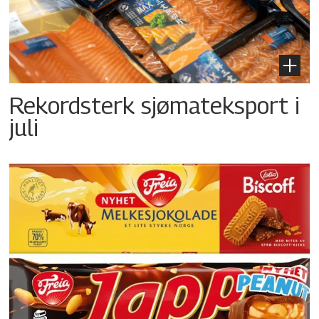
Rekordsterk sjømateksport i
juli