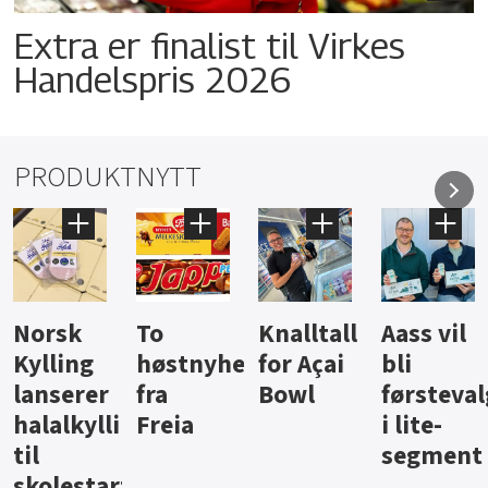
Extra er finalist til Virkes
Handelspris 2026
PRODUKTNYTT
Knalltall
Aass vil
Brus og
Hard
ter
for Açai
bli
jus fra
iste fra
Bowl
førstevalg
Berentsen
Hansa
i lite-
segment