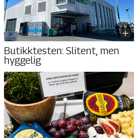
Butikktesten: Slitent, men
hyggelig