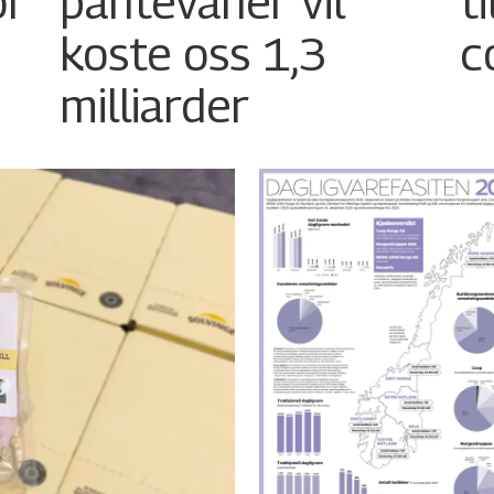
or
pantevaner vil
t
koste oss 1,3
c
milliarder