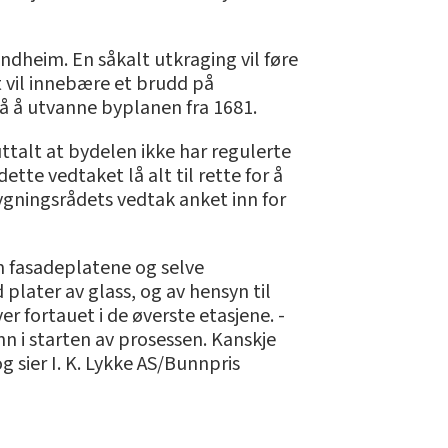
ondheim. En såkalt utkraging vil føre
t vil innebære et brudd på
på å utvanne byplanen fra 1681.
uttalt at bydelen ikke har regulerte
ette vedtaket lå alt til rette for å
gningsrådets vedtak anket inn for
m fasadeplatene og selve
plater av glass, og av hensyn til
r fortauet i de øverste etasjene. -
nn i starten av prosessen. Kanskje
og sier I. K. Lykke AS/Bunnpris