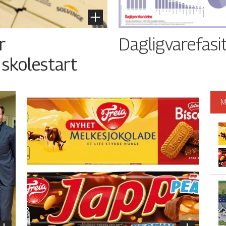
Dagligvarefasi
r
 skolestart
M