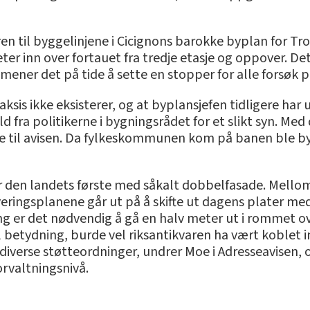
ren til byggelinjene i Cicignons barokke byplan for Tr
ter inn over fortauet fra tredje etasje og oppover. De
 mener det på tide å sette en stopper for alle forsøk 
ksis ikke eksisterer, og at byplansjefen tidligere har 
d fra politikerne i bygningsrådet for et slikt syn. Med d
oe til avisen. Da fylkeskommunen kom på banen ble by
ar den landets første med såkalt dobbelfasade. Mello
eringsplanene går ut på å skifte ut dagens plater med 
ng er det nødvendig å gå en halv meter ut i rommet ove
al betydning, burde vel riksantikvaren ha vært koblet i
or diverse støtteordninger, undrer Moe i Adresseavisen, 
orvaltningsnivå.