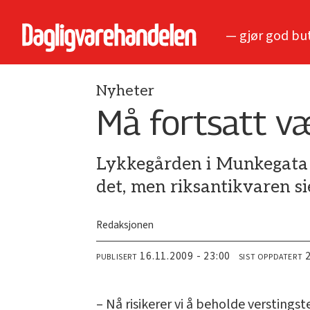
— gjør god bu
Nyheter
Må fortsatt v
Lykkegården i Munkegata e
det, men riksantikvaren sie
Redaksjonen
16.11.2009 - 23:00
PUBLISERT
SIST OPPDATERT
– Nå risikerer vi å beholde verstings