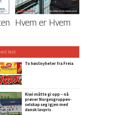
ten
Hvem er Hvem
est lest:
To høstnyheter fra Freia
Kiwi måtte gi opp – nå
prøver Norgesgruppen-
selskap seg igjen med
dansk lavpris