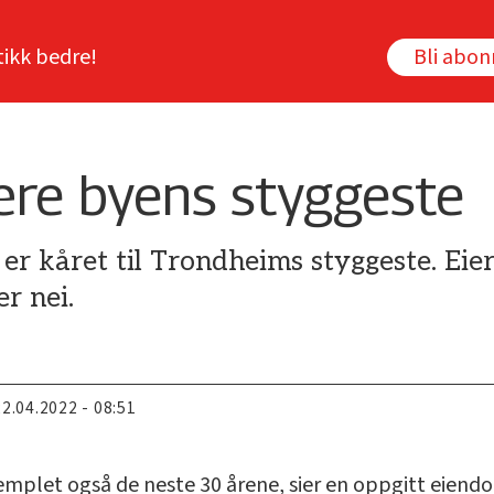
tikk bedre!
Bli abo
ære byens styggeste
r kåret til Trondheims styggeste. Eie
r nei.
22.04.2022 - 08:51
templet også de neste 30 årene, sier en oppgitt eiendom