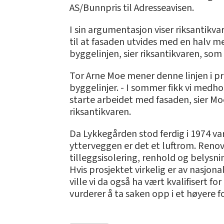
AS/Bunnpris til Adresseavisen.
I sin argumentasjon viser riksantikva
til at fasaden utvides med en halv me
byggelinjen, sier riksantikvaren, som
Tor Arne Moe mener denne linjen i pra
byggelinjer. - I sommer fikk vi medhol
starte arbeidet med fasaden, sier M
riksantikvaren.
Da Lykkegården stod ferdig i 1974 v
ytterveggen er det et luftrom. Renov
tilleggsisolering, renhold og belysni
Hvis prosjektet virkelig er av nasjon
ville vi da også ha vært kvalifisert f
vurderer å ta saken opp i et høyere f