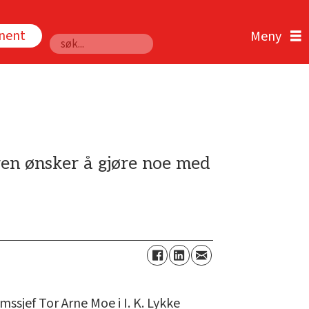
nnent
Søk
ren ønsker å gjøre noe med
ssjef Tor Arne Moe i I. K. Lykke