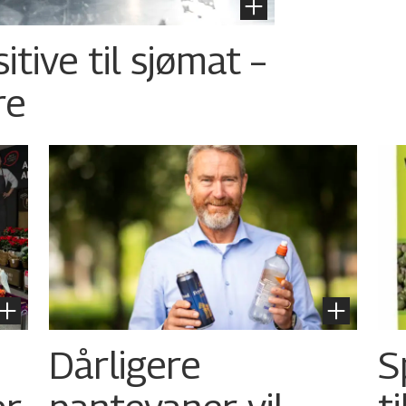
tive til sjømat –
re
Dårligere
S