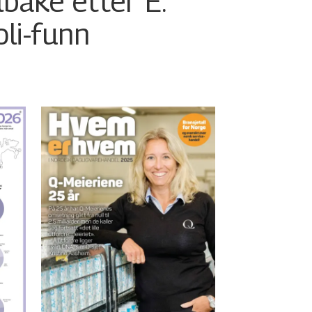
ilbake etter E.
oli-funn