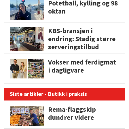
Potetball, kylling og 98
oktan
KBS-bransjen i
endring: Stadig større
serveringstilbud
Vokser med ferdigmat
i dagligvare
Siste artikler - Butikk i praksis
Rema-flaggskip
dundrer videre