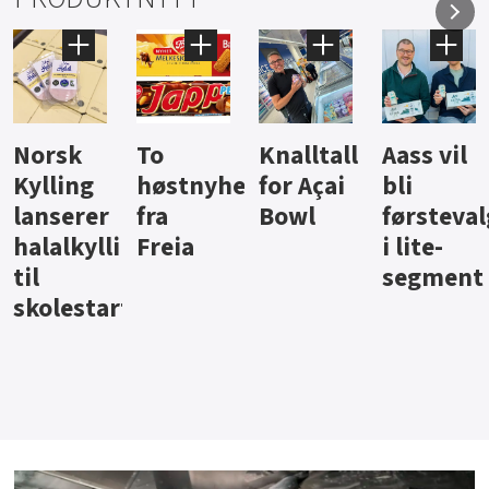
Knalltall
Aass vil
Brus og
Hard
ter
for Açai
bli
jus fra
iste fra
Bowl
førstevalg
Berentsen
Hansa
i lite-
segment