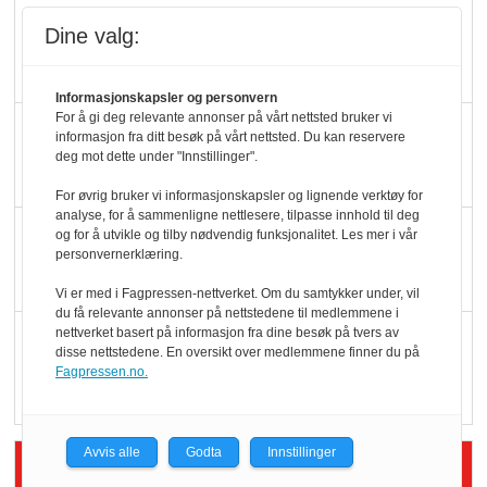
Slik opprettholdes
Dine valg:
ølsalget
Informasjonskapsler og personvern
For å gi deg relevante annonser på vårt nettsted bruker vi
Færre varer, men fulle
informasjon fra ditt besøk på vårt nettsted. Du kan reservere
hyller
deg mot dette under "Innstillinger".
For øvrig bruker vi informasjonskapsler og lignende verktøy for
analyse, for å sammenligne nettlesere, tilpasse innhold til deg
KI lager mat i butikken
og for å utvikle og tilby nødvendig funksjonalitet. Les mer i vår
personvernerklæring.
Vi er med i Fagpressen-nettverket. Om du samtykker under, vil
du få relevante annonser på nettstedene til medlemmene i
nettverket basert på informasjon fra dine besøk på tvers av
Q passerte 1 milliard i
disse nettstedene. En oversikt over medlemmene finner du på
Rema i 2025
Fagpressen.no.
Avvis alle
Godta
Innstillinger
Siste artikler - Økologisk