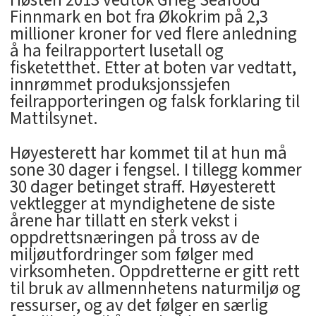
Høsten 2013 vedtok Grieg Seafood
Finnmark en bot fra Økokrim på 2,3
millioner kroner for ved flere anledning
å ha feilrapportert lusetall og
fisketetthet. Etter at boten var vedtatt,
innrømmet produksjonssjefen
feilrapporteringen og falsk forklaring til
Mattilsynet.
Høyesterett har kommet til at hun må
sone 30 dager i fengsel. I tillegg kommer
30 dager betinget straff. Høyesterett
vektlegger at myndighetene de siste
årene har tillatt en sterk vekst i
oppdrettsnæringen på tross av de
miljøutfordringer som følger med
virksomheten. Oppdretterne er gitt rett
til bruk av allmennhetens naturmiljø og
ressurser, og av det følger en særlig