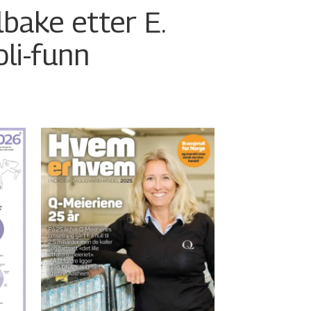
ilbake etter E.
oli-funn