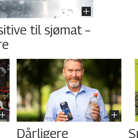
tive til sjømat –
re
Dårligere
S