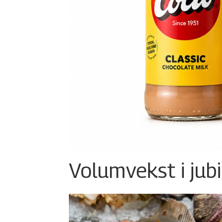
Volumvekst i jub