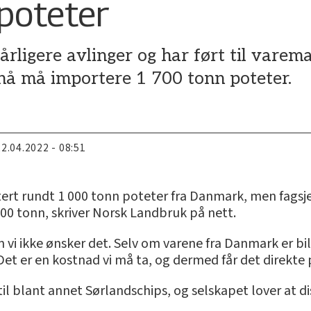
poteter
dårligere avlinger og har ført til vare
nå må importere 1 700 tonn poteter.
22.04.2022 - 08:51
tert rundt 1 000 tonn poteter fra Danmark, men fags
00 tonn, skriver Norsk Landbruk på nett.
om vi ikke ønsker det. Selv om varene fra Danmark er bi
. Det er en kostnad vi må ta, og dermed får det direkte 
il blant annet Sørlandschips, og selskapet lover at d