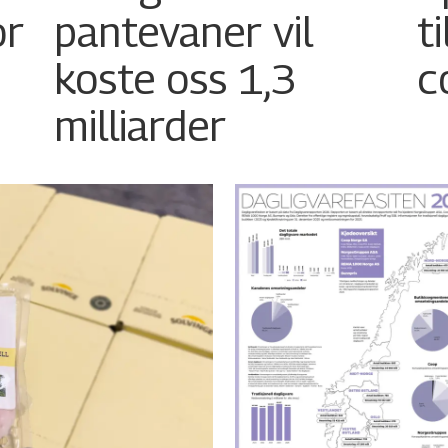
or
pantevaner vil
t
koste oss 1,3
c
milliarder