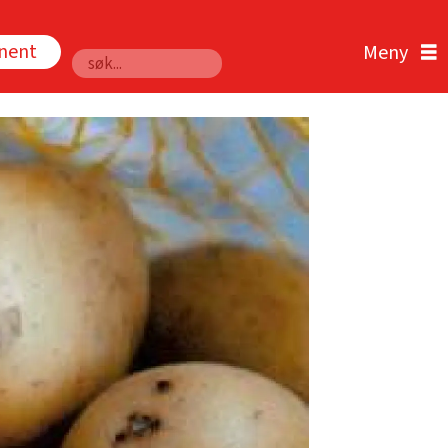
nnent
Søk