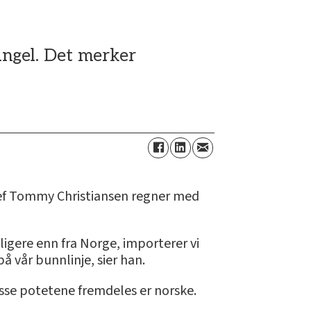
mangel. Det merker
jef Tommy Christiansen regner med
lligere enn fra Norge, importerer vi
på vår bunnlinje, sier han.
isse potetene fremdeles er norske.