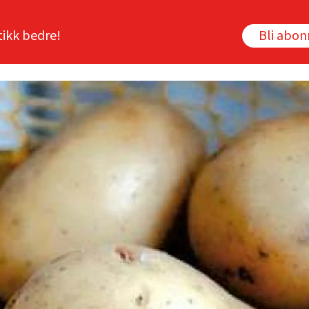
tikk bedre!
Bli abo