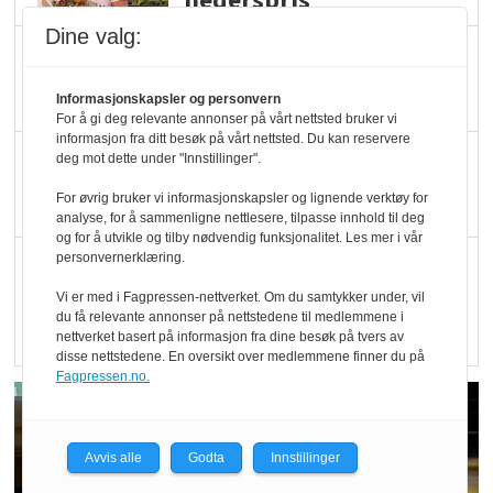
hederspris
Dine valg:
Blir enklere å velge
økologisk i butikkhylla
Informasjonskapsler og personvern
For å gi deg relevante annonser på vårt nettsted bruker vi
informasjon fra ditt besøk på vårt nettsted. Du kan reservere
Kolonihagen sliter
deg mot dette under "Innstillinger".
med å få tak i nok melk
For øvrig bruker vi informasjonskapsler og lignende verktøy for
analyse, for å sammenligne nettlesere, tilpasse innhold til deg
og for å utvikle og tilby nødvendig funksjonalitet. Les mer i vår
personvernerklæring.
Rapport: Økokundene
er klare! Er markedet
Vi er med i Fagpressen-nettverket. Om du samtykker under, vil
du få relevante annonser på nettstedene til medlemmene i
det?
nettverket basert på informasjon fra dine besøk på tvers av
disse nettstedene. En oversikt over medlemmene finner du på
Fagpressen.no.
Avvis alle
Godta
Innstillinger