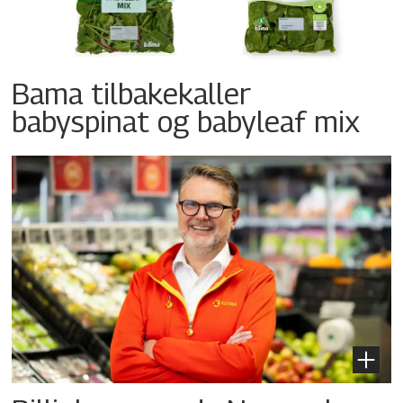
Bama tilbakekaller
babyspinat og babyleaf mix