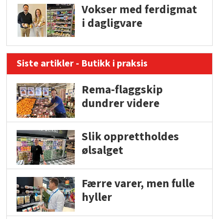
Vokser med ferdigmat
i dagligvare
Siste artikler - Butikk i praksis
Rema-flaggskip
dundrer videre
Slik opprettholdes
ølsalget
Færre varer, men fulle
hyller