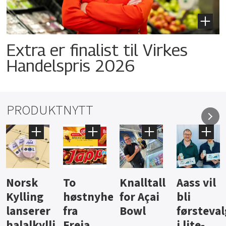
Extra er finalist til Virkes
Handelspris 2026
PRODUKTNYTT
Norsk
To
Knalltall
Aass vil
Kylling
høstnyheter
for Açai
bli
lanserer
fra
Bowl
førsteval
halalkyllingpålegg
Freia
i lite-