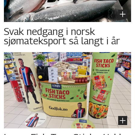
Svak nedgang i norsk
sjømateksport så langt i år