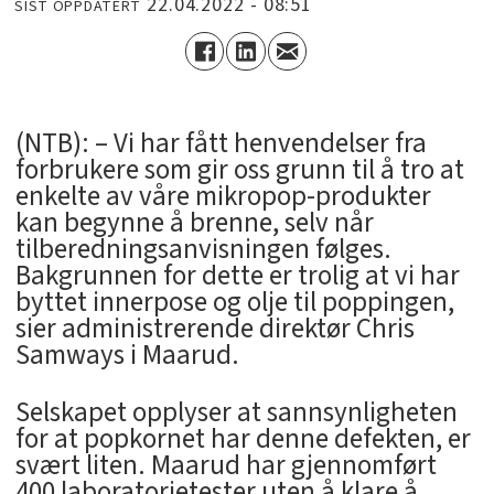
22.04.2022 - 08:51
SIST OPPDATERT
(NTB): – Vi har fått henvendelser fra
forbrukere som gir oss grunn til å tro at
enkelte av våre mikropop-produkter
kan begynne å brenne, selv når
tilberedningsanvisningen følges.
Bakgrunnen for dette er trolig at vi har
byttet innerpose og olje til poppingen,
sier administrerende direktør Chris
Samways i Maarud.
Selskapet opplyser at sannsynligheten
for at popkornet har denne defekten, er
svært liten. Maarud har gjennomført
400 laboratorietester uten å klare å