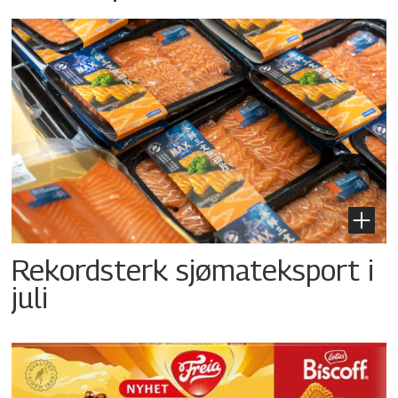
Rekordsterk sjømateksport i
juli