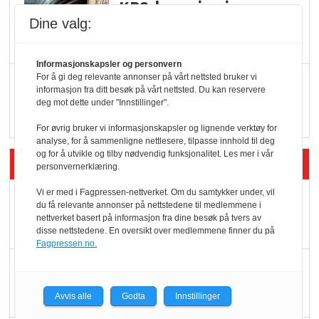
KBS-bransjen i
endring: Stadig større
Dine valg:
serveringstilbud
Informasjonskapsler og personvern
For å gi deg relevante annonser på vårt nettsted bruker vi
Vokser med ferdigmat
informasjon fra ditt besøk på vårt nettsted. Du kan reservere
i dagligvare
deg mot dette under "Innstillinger".
For øvrig bruker vi informasjonskapsler og lignende verktøy for
analyse, for å sammenligne nettlesere, tilpasse innhold til deg
og for å utvikle og tilby nødvendig funksjonalitet. Les mer i vår
Siste artikler - Butikk i praksis
personvernerklæring.
Vi er med i Fagpressen-nettverket. Om du samtykker under, vil
Rema-flaggskip
du få relevante annonser på nettstedene til medlemmene i
dundrer videre
nettverket basert på informasjon fra dine besøk på tvers av
disse nettstedene. En oversikt over medlemmene finner du på
Fagpressen.no.
Slik opprettholdes
ølsalget
Avvis alle
Godta
Innstillinger