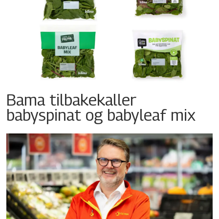
Bama tilbakekaller
babyspinat og babyleaf mix