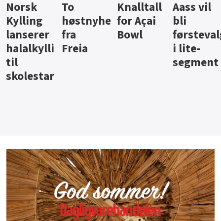
Knalltall
Aass vil
Brus og
Hard
ter
for Açai
bli
jus fra
iste fra
Bowl
førstevalg
Berentsen
Hansa
i lite-
segment