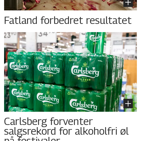
Fatland forbedret resultatet
Carlsberg forventer
salgsrekord for alkoholfri øl
på festivaler