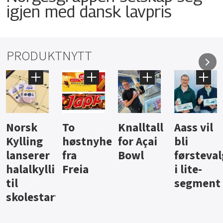
igjen med dansk lavpris
PRODUKTNYTT
Knalltall
Aass vil
Brus og
Hard
ter
for Açai
bli
jus fra
iste fra
Bowl
førstevalg
Berentsen
Hansa
i lite-
segment