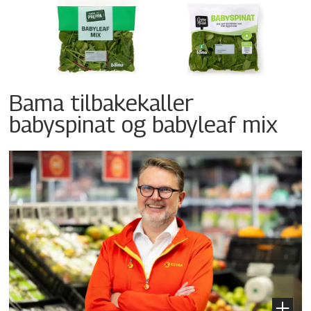
Bama tilbakekaller
babyspinat og babyleaf mix