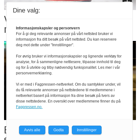
Dine valg:
Vil vokse i brusmarkedet
med Dr Pepper
Informasjonskapsler og personvern
For å gi deg relevante annonser på vårt nettsted bruker vi
informasjon fra ditt besøk på vårt nettsted. Du kan reservere
deg mot dette under "Innstillinger".
For øvrig bruker vi informasjonskapsler og lignende verktøy for
analyse, for å sammenligne nettlesere, tilpasse innhold til deg
og for å utvikle og tilby nødvendig funksjonalitet. Les mer i vår
personvernerklæring.
Vi er med i Fagpressen-nettverket. Om du samtykker under, vil
du få relevante annonser på nettstedene til medlemmene i
nettverket basert på informasjon fra dine besøk på tvers av
disse nettstedene. En oversikt over medlemmene finner du på
Fagpressen.no.
Bestillings-rush i foodora før
Avvis alle
Godta
Innstillinger
storkampen