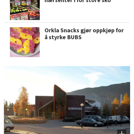
nærsenter i for store sko
Orkla Snacks gjør oppkjøp for
å styrke BUBS