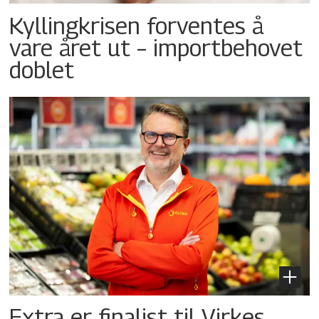
Kyllingkrisen forventes å
vare året ut – importbehovet
doblet
Extra er finalist til Virkes