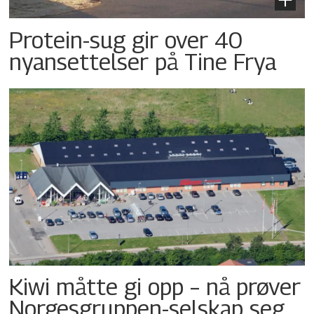
Protein-sug gir over 40
nyansettelser på Tine Frya
Kiwi måtte gi opp – nå prøver
Norgesgruppen-selskap seg