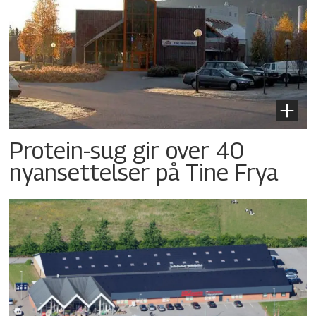
Protein-sug gir over 40
nyansettelser på Tine Frya