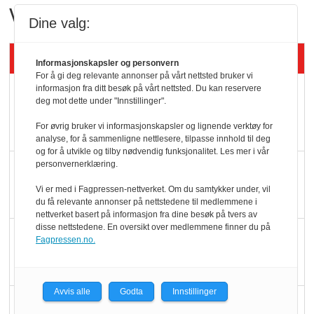
Vant i nyåpnet butikk
Dine valg:
Siste artikler - KBS
Informasjonskapsler og personvern
For å gi deg relevante annonser på vårt nettsted bruker vi
informasjon fra ditt besøk på vårt nettsted. Du kan reservere
Mat er viktigere enn
deg mot dette under "Innstillinger".
pris når elbilister
For øvrig bruker vi informasjonskapsler og lignende verktøy for
velger ladestopp
analyse, for å sammenligne nettlesere, tilpasse innhold til deg
og for å utvikle og tilby nødvendig funksjonalitet. Les mer i vår
personvernerklæring.
Ti bensinstasjoner
legger ned hver måned
Vi er med i Fagpressen-nettverket. Om du samtykker under, vil
du få relevante annonser på nettstedene til medlemmene i
nettverket basert på informasjon fra dine besøk på tvers av
disse nettstedene. En oversikt over medlemmene finner du på
Potetball, kylling og 98
Fagpressen.no.
oktan
Avvis alle
Godta
Innstillinger
KBS-bransjen i