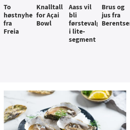
Knalltall
Aass vil
Brus og
Hard
ter
for Açai
bli
jus fra
iste fra
Bowl
førstevalg
Berentsen
Hansa
i lite-
segment