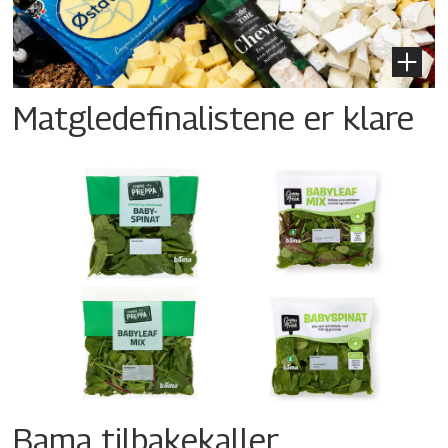
Matgledefinalistene er klare
Bama tilbakekaller