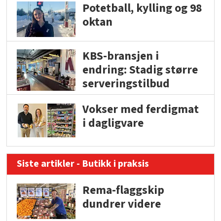
Potetball, kylling og 98
oktan
KBS-bransjen i
endring: Stadig større
serveringstilbud
Vokser med ferdigmat
i dagligvare
Siste artikler - Butikk i praksis
Rema-flaggskip
dundrer videre