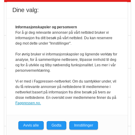
Kolonihagens norske
Dine valg:
yoghurt: Trues av
melkemangel
Informasjonskapsler og personvern
For å gi deg relevante annonser på vårt nettsted bruker vi
informasjon fra ditt besøk på vårt nettsted. Du kan reservere
Marit Kolby vant
deg mot dette under "Innstillinger".
Økologisk Norge sin
For øvrig bruker vi informasjonskapsler og lignende verktøy for
hederspris
analyse, for å sammenligne nettlesere, tilpasse innhold til deg
og for å utvikle og tilby nødvendig funksjonalitet. Les mer i vår
personvernerklæring.
Blir enklere å velge
Vi er med i Fagpressen-nettverket. Om du samtykker under, vil
økologisk i butikkhylla
du få relevante annonser på nettstedene til medlemmene i
nettverket basert på informasjon fra dine besøk på tvers av
disse nettstedene. En oversikt over medlemmene finner du på
Fagpressen.no.
Kolonihagen sliter
med å få tak i nok melk
Avvis alle
Godta
Innstillinger