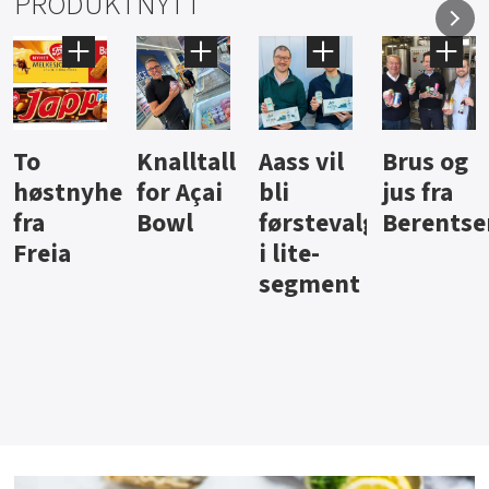
PRODUKTNYTT
Knalltall
Aass vil
Brus og
Hard
ter
for Açai
bli
jus fra
iste fra
Bowl
førstevalg
Berentsen
Hansa
i lite-
segment