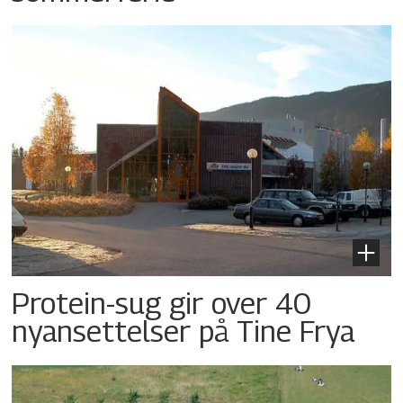
Protein-sug gir over 40
nyansettelser på Tine Frya