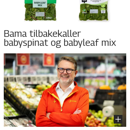
Bama tilbakekaller
babyspinat og babyleaf mix