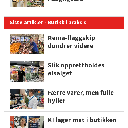
Siste artikler - Butikk i praksis
Rema-flaggskip
dundrer videre
Slik opprettholdes
ølsalget
Færre varer, men fulle
hyller
KI lager mat i butikken