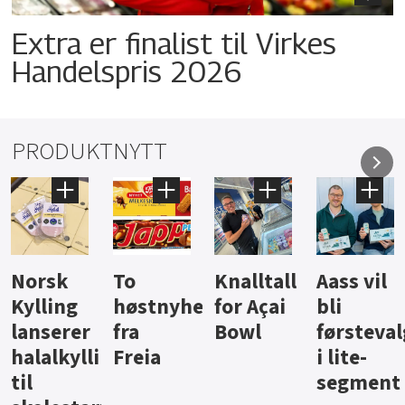
Extra er finalist til Virkes
Handelspris 2026
PRODUKTNYTT
Knalltall
Aass vil
Brus og
Hard
ter
for Açai
bli
jus fra
iste fra
Bowl
førstevalg
Berentsen
Hansa
i lite-
segment