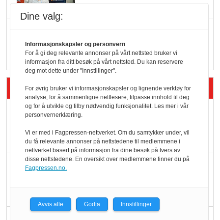
Dine valg:
Q passerte 1 milliard i
Rema i 2025
Informasjonskapsler og personvern
For å gi deg relevante annonser på vårt nettsted bruker vi
informasjon fra ditt besøk på vårt nettsted. Du kan reservere
deg mot dette under "Innstillinger".
Siste artikler - Økologisk
For øvrig bruker vi informasjonskapsler og lignende verktøy for
analyse, for å sammenligne nettlesere, tilpasse innhold til deg
og for å utvikle og tilby nødvendig funksjonalitet. Les mer i vår
Kolonihagens norske
personvernerklæring.
yoghurt: Trues av
Vi er med i Fagpressen-nettverket. Om du samtykker under, vil
melkemangel
du få relevante annonser på nettstedene til medlemmene i
nettverket basert på informasjon fra dine besøk på tvers av
disse nettstedene. En oversikt over medlemmene finner du på
Marit Kolby vant
Fagpressen.no.
Økologisk Norge sin
hederspris
Avvis alle
Godta
Innstillinger