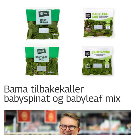
Bama tilbakekaller
babyspinat og babyleaf mix