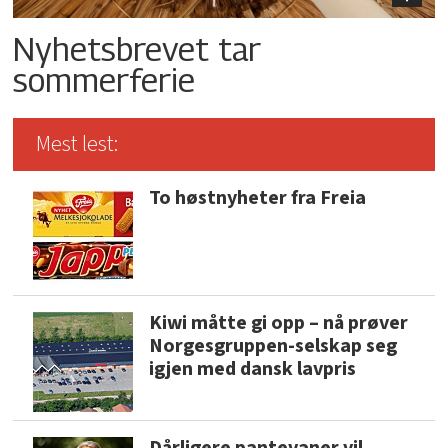
Nyhetsbrevet tar
sommerferie
Mest lest:
To høstnyheter fra Freia
Kiwi måtte gi opp – nå prøver
Norgesgruppen-selskap seg
igjen med dansk lavpris
Dårligere pantevaner vil