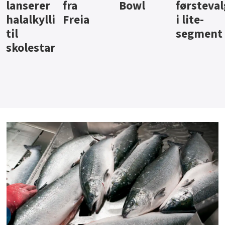
Bowl
førstevalg
Berentsen
Hansa
i lite-
segment