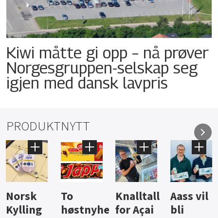
Kiwi måtte gi opp – nå prøver
Norgesgruppen-selskap seg
igjen med dansk lavpris
PRODUKTNYTT
Knalltall
Aass vil
Brus og
Hard
ter
for Açai
bli
jus fra
iste fra