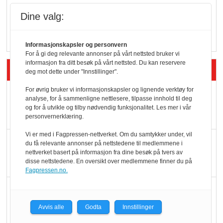
Vokser med ferdigmat
Dine valg:
i dagligvare
Informasjonskapsler og personvern
For å gi deg relevante annonser på vårt nettsted bruker vi
informasjon fra ditt besøk på vårt nettsted. Du kan reservere
Siste artikler - Butikk i praksis
deg mot dette under "Innstillinger".
For øvrig bruker vi informasjonskapsler og lignende verktøy for
Rema-flaggskip
analyse, for å sammenligne nettlesere, tilpasse innhold til deg
dundrer videre
og for å utvikle og tilby nødvendig funksjonalitet. Les mer i vår
personvernerklæring.
Vi er med i Fagpressen-nettverket. Om du samtykker under, vil
Slik opprettholdes
du få relevante annonser på nettstedene til medlemmene i
nettverket basert på informasjon fra dine besøk på tvers av
ølsalget
disse nettstedene. En oversikt over medlemmene finner du på
Fagpressen.no.
Færre varer, men fulle
hyller
Avvis alle
Godta
Innstillinger