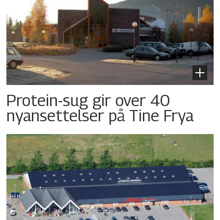
Protein-sug gir over 40
nyansettelser på Tine Frya