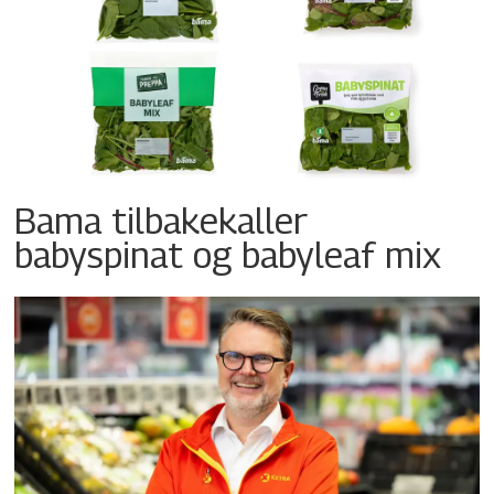
Bama tilbakekaller
babyspinat og babyleaf mix