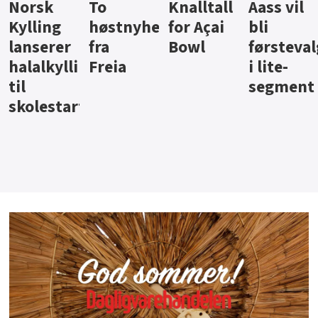
Knalltall
Aass vil
Brus og
Hard
ter
for Açai
bli
jus fra
iste fra
Bowl
førstevalg
Berentsen
Hansa
i lite-
segment