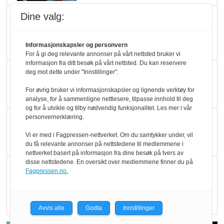
Dine valg:
Marit Kolby vant
Økologisk Norge sin
hederspris
Informasjonskapsler og personvern
For å gi deg relevante annonser på vårt nettsted bruker vi
informasjon fra ditt besøk på vårt nettsted. Du kan reservere
Blir enklere å velge
deg mot dette under "Innstillinger".
økologisk i butikkhylla
For øvrig bruker vi informasjonskapsler og lignende verktøy for
analyse, for å sammenligne nettlesere, tilpasse innhold til deg
og for å utvikle og tilby nødvendig funksjonalitet. Les mer i vår
personvernerklæring.
Kolonihagen sliter
med å få tak i nok melk
Vi er med i Fagpressen-nettverket. Om du samtykker under, vil
du få relevante annonser på nettstedene til medlemmene i
nettverket basert på informasjon fra dine besøk på tvers av
disse nettstedene. En oversikt over medlemmene finner du på
Rapport: Økokundene
Fagpressen.no.
er klare! Er markedet
det?
Avvis alle
Godta
Innstillinger