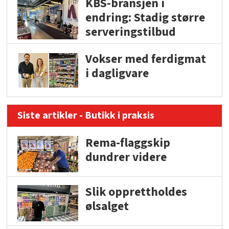
KBS-bransjen i
endring: Stadig større
serveringstilbud
Vokser med ferdigmat
i dagligvare
Siste artikler - Butikk i praksis
Rema-flaggskip
dundrer videre
Slik opprettholdes
ølsalget