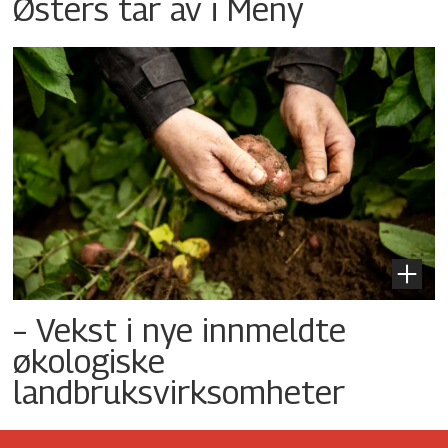
Østers tar av i Meny
– Vekst i nye innmeldte
økologiske
landbruksvirksomheter