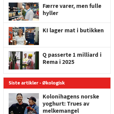
Færre varer, men fulle
hyller
KI lager mat i butikken
Q passerte 1 milliard i
Rema i 2025
Siste artikler - Økologisk
Kolonihagens norske
yoghurt: Trues av
melkemangel