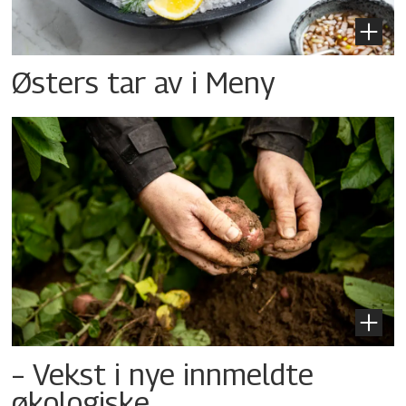
Østers tar av i Meny
– Vekst i nye innmeldte
økologiske