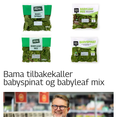
Bama tilbakekaller
babyspinat og babyleaf mix