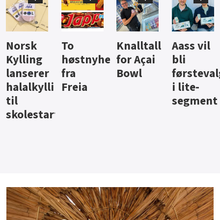
Knalltall
Aass vil
Brus og
Hard
ter
for Açai
bli
jus fra
iste fra
Bowl
førstevalg
Berentsen
Hansa
i lite-
segment