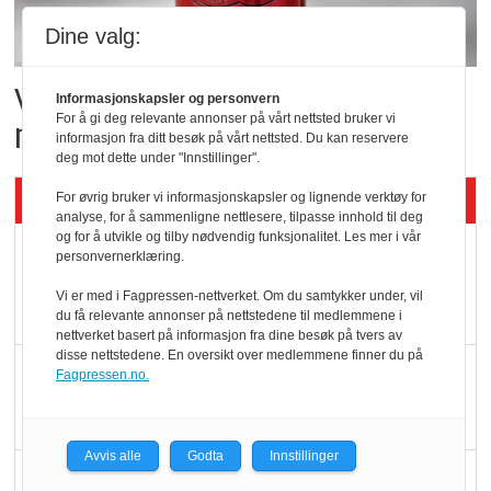
Dine valg:
Vil vokse i brusmarkedet
Informasjonskapsler og personvern
For å gi deg relevante annonser på vårt nettsted bruker vi
med Dr Pepper
informasjon fra ditt besøk på vårt nettsted. Du kan reservere
deg mot dette under "Innstillinger".
Siste artikler - KBS
For øvrig bruker vi informasjonskapsler og lignende verktøy for
analyse, for å sammenligne nettlesere, tilpasse innhold til deg
og for å utvikle og tilby nødvendig funksjonalitet. Les mer i vår
Mat er viktigere enn
personvernerklæring.
pris når elbilister
Vi er med i Fagpressen-nettverket. Om du samtykker under, vil
velger ladestopp
du få relevante annonser på nettstedene til medlemmene i
nettverket basert på informasjon fra dine besøk på tvers av
disse nettstedene. En oversikt over medlemmene finner du på
Ti bensinstasjoner
Fagpressen.no.
legger ned hver måned
Avvis alle
Godta
Innstillinger
Potetball, kylling og 98