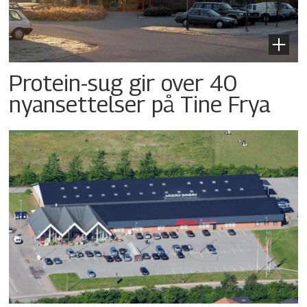
Protein-sug gir over 40
nyansettelser på Tine Frya