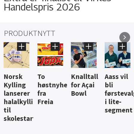
Handelspris 2026
PRODUKTNYTT
Knalltall
Aass vil
Brus og
Hard
ter
for Açai
bli
jus fra
iste fra
Bowl
førstevalg
Berentsen
Hansa
i lite-
segment