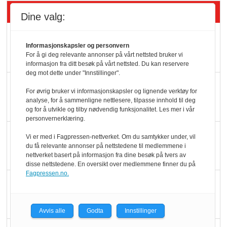
Siste artikler - Butikk i praksis
Dine valg:
Rema-flaggskip
Informasjonskapsler og personvern
dundrer videre
For å gi deg relevante annonser på vårt nettsted bruker vi
informasjon fra ditt besøk på vårt nettsted. Du kan reservere
deg mot dette under "Innstillinger".
Slik opprettholdes
For øvrig bruker vi informasjonskapsler og lignende verktøy for
ølsalget
analyse, for å sammenligne nettlesere, tilpasse innhold til deg
og for å utvikle og tilby nødvendig funksjonalitet. Les mer i vår
personvernerklæring.
Færre varer, men fulle
Vi er med i Fagpressen-nettverket. Om du samtykker under, vil
hyller
du få relevante annonser på nettstedene til medlemmene i
nettverket basert på informasjon fra dine besøk på tvers av
disse nettstedene. En oversikt over medlemmene finner du på
Fagpressen.no.
KI lager mat i butikken
Avvis alle
Godta
Innstillinger