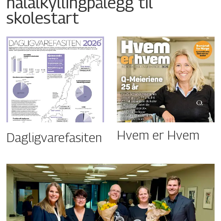
halalkyllingpålegg til
skolestart
Hvem er Hvem
Dagligvarefasiten