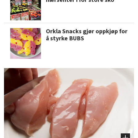
nærsenter i for store sko
Orkla Snacks gjør oppkjøp for
å styrke BUBS