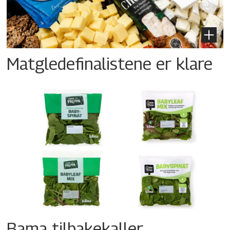
Matgledefinalistene er klare
Bama tilbakekaller