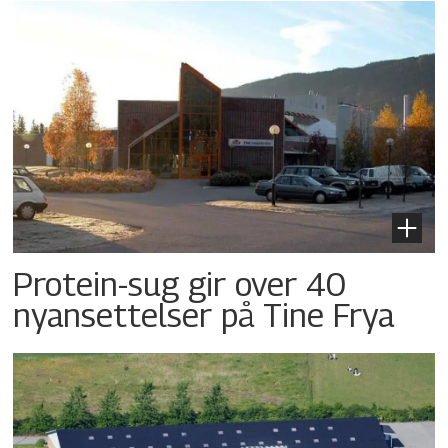
Protein-sug gir over 40
nyansettelser på Tine Frya