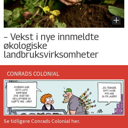
– Vekst i nye innmeldte
økologiske
landbruksvirksomheter
CONRADS COLONIAL
Se tidligere Conrads Colonial her.