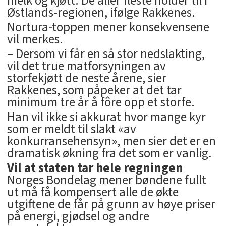
melk og kjøtt. De aller fleste holder til i
Østlands-regionen, ifølge Rakkenes.
Nortura-toppen mener konsekvensene
vil merkes.
– Dersom vi får en så stor nedslakting,
vil det true matforsyningen av
storfekjøtt de neste årene, sier
Rakkenes, som påpeker at det tar
minimum tre år å fôre opp et storfe.
Han vil ikke si akkurat hvor mange kyr
som er meldt til slakt «av
konkurransehensyn», men sier det er en
dramatisk økning fra det som er vanlig.
Vil at staten tar hele regningen
Norges Bondelag mener bøndene fullt
ut må få kompensert alle de økte
utgiftene de får på grunn av høye priser
på energi, gjødsel og andre