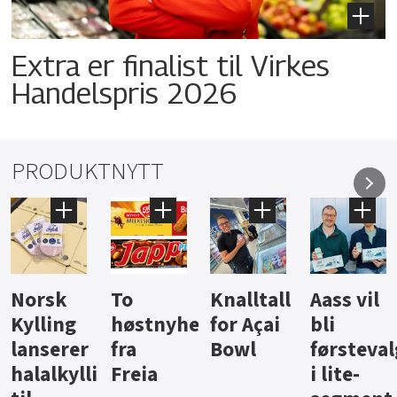
Extra er finalist til Virkes
Handelspris 2026
PRODUKTNYTT
Knalltall
Aass vil
Brus og
Hard
ter
for Açai
bli
jus fra
iste fra
Bowl
førstevalg
Berentsen
Hansa
i lite-