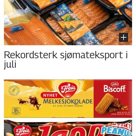
Rekordsterk sjømateksport i
juli