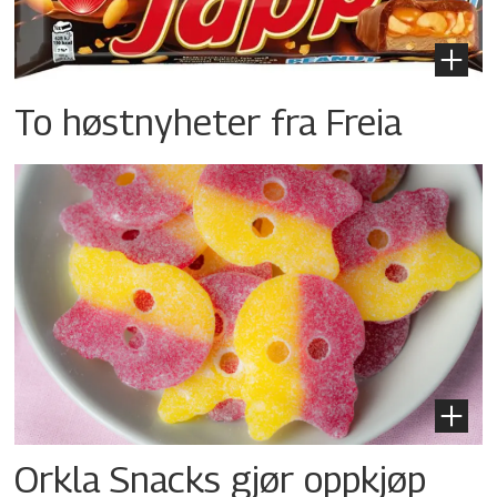
To høstnyheter fra Freia
Orkla Snacks gjør oppkjøp