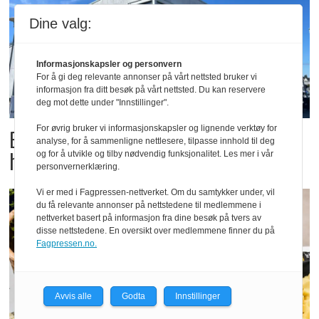
Dine valg:
Informasjonskapsler og personvern
For å gi deg relevante annonser på vårt nettsted bruker vi
informasjon fra ditt besøk på vårt nettsted. Du kan reservere
deg mot dette under "Innstillinger".
For øvrig bruker vi informasjonskapsler og lignende verktøy for
Butikktesten: Slitent, men
analyse, for å sammenligne nettlesere, tilpasse innhold til deg
hyggelig
og for å utvikle og tilby nødvendig funksjonalitet. Les mer i vår
personvernerklæring.
Vi er med i Fagpressen-nettverket. Om du samtykker under, vil
du få relevante annonser på nettstedene til medlemmene i
nettverket basert på informasjon fra dine besøk på tvers av
disse nettstedene. En oversikt over medlemmene finner du på
Fagpressen.no.
Avvis alle
Godta
Innstillinger