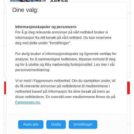
oktan
Dine valg:
KBS-bransjen i
Informasjonskapsler og personvern
endring: Stadig større
For å gi deg relevante annonser på vårt nettsted bruker vi
serveringstilbud
informasjon fra ditt besøk på vårt nettsted. Du kan reservere
deg mot dette under "Innstillinger".
Vokser med ferdigmat
For øvrig bruker vi informasjonskapsler og lignende verktøy for
analyse, for å sammenligne nettlesere, tilpasse innhold til deg
i dagligvare
og for å utvikle og tilby nødvendig funksjonalitet. Les mer i vår
personvernerklæring.
Vi er med i Fagpressen-nettverket. Om du samtykker under, vil
Siste artikler - Butikk i praksis
du få relevante annonser på nettstedene til medlemmene i
nettverket basert på informasjon fra dine besøk på tvers av
disse nettstedene. En oversikt over medlemmene finner du på
Rema-flaggskip
Fagpressen.no.
dundrer videre
Avvis alle
Godta
Innstillinger
Slik opprettholdes