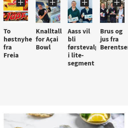
Knalltall
Aass vil
Brus og
Hard
ter
for Açai
bli
jus fra
iste fra
Bowl
førstevalg
Berentsen
Hansa
i lite-
segment