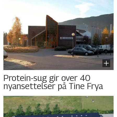
Protein-sug gir over 40
nyansettelser på Tine Frya