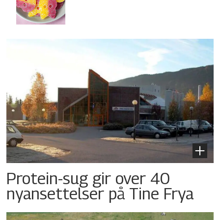
Protein-sug gir over 40
nyansettelser på Tine Frya