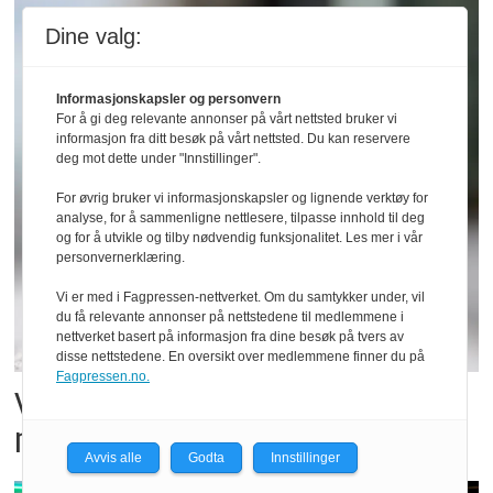
Dine valg:
Informasjonskapsler og personvern
For å gi deg relevante annonser på vårt nettsted bruker vi
informasjon fra ditt besøk på vårt nettsted. Du kan reservere
deg mot dette under "Innstillinger".
For øvrig bruker vi informasjonskapsler og lignende verktøy for
analyse, for å sammenligne nettlesere, tilpasse innhold til deg
og for å utvikle og tilby nødvendig funksjonalitet. Les mer i vår
personvernerklæring.
Vi er med i Fagpressen-nettverket. Om du samtykker under, vil
du få relevante annonser på nettstedene til medlemmene i
nettverket basert på informasjon fra dine besøk på tvers av
disse nettstedene. En oversikt over medlemmene finner du på
Fagpressen.no.
Vil vokse i brusmarkedet
med Dr Pepper
Avvis alle
Godta
Innstillinger