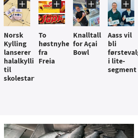
Knalltall
Aass vil
Brus og
Hard
ter
for Açai
bli
jus fra
iste fra
Bowl
førstevalg
Berentsen
Hansa
i lite-
segment