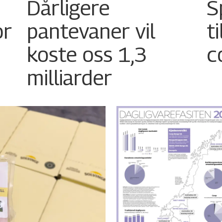
Dårligere
S
or
pantevaner vil
t
koste oss 1,3
c
milliarder