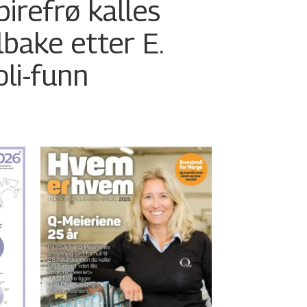
pirefrø kalles
ilbake etter E.
oli-funn