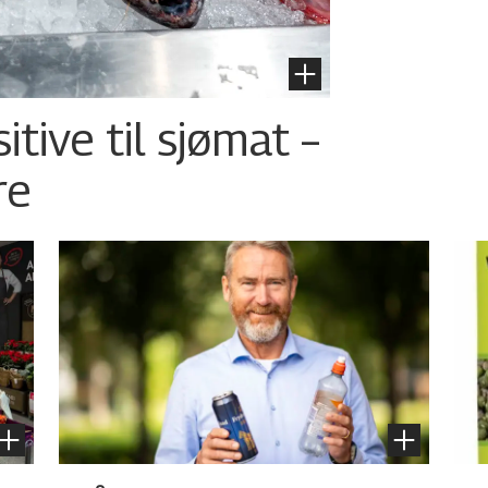
tive til sjømat –
re