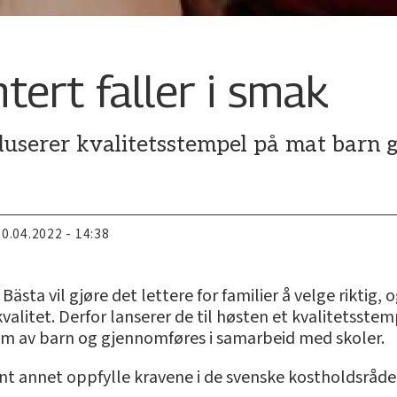
ert faller i smak
userer kvalitetsstempel på mat barn ga
20.04.2022 - 14:38
sta vil gjøre det lettere for familier å velge riktig, 
valitet. Derfor lanserer de til høsten et kvalitetsste
em av barn og gjennomføres i samarbeid med skoler.
nt annet oppfylle kravene i de svenske kostholdsråde