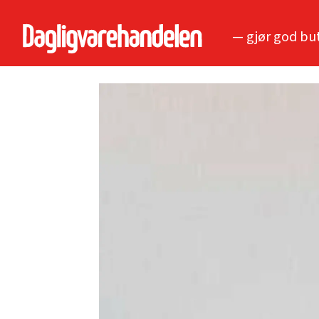
— gjør god bu