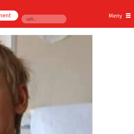
nnent
Søk