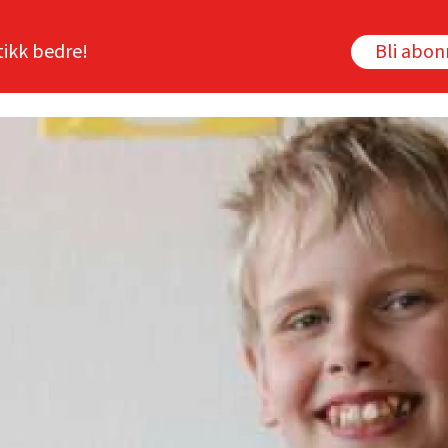
tikk bedre!
Bli abo