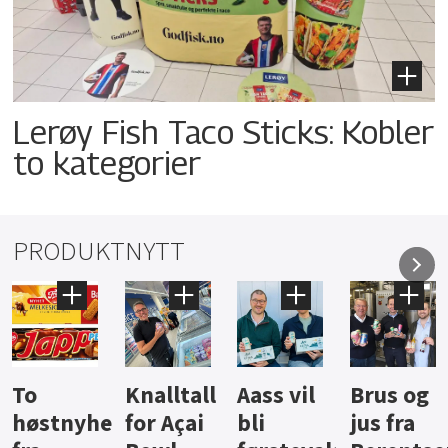
Lerøy Fish Taco Sticks: Kobler
to kategorier
PRODUKTNYTT
Knalltall
Aass vil
Brus og
Hard
ter
for Açai
bli
jus fra
iste fra