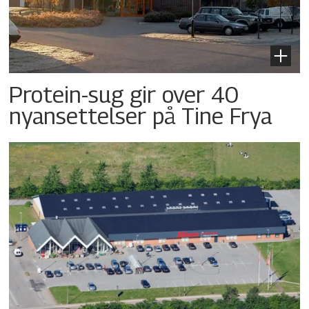
Protein-sug gir over 40
nyansettelser på Tine Frya