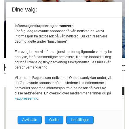
Dine valg:
Informasjonskapsler og personvern
For å gi deg relevante annonser på vårt nettsted bruker vi
informasjon fra ditt besøk på vårt nettsted. Du kan reservere
deg mot dette under "Innstillinger".
For øvrig bruker vi informasjonskapsler og lignende verktøy for
analyse, for å sammenligne nettlesere, tilpasse innhold til deg
og for å utvikle og tilby nødvendig funksjonalitet. Les mer i vår
Kolonihagens norske yoghurt:
personvernerklæring.
Trues av melkemangel
Vi er med i Fagpressen-nettverket. Om du samtykker under, vil
du få relevante annonser på nettstedene til medlemmene i
nettverket basert på informasjon fra dine besøk på tvers av
disse nettstedene. En oversikt over medlemmene finner du på
Fagpressen.no.
Avvis alle
Godta
Innstillinger