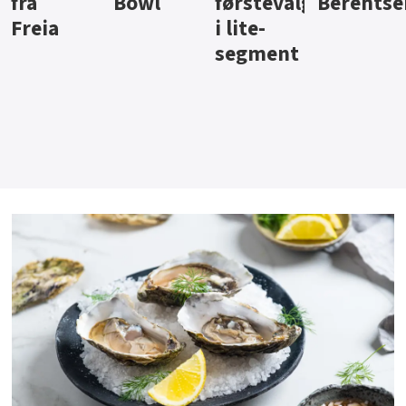
Bowl
førstevalg
Berentsen
Hansa
i lite-
segment