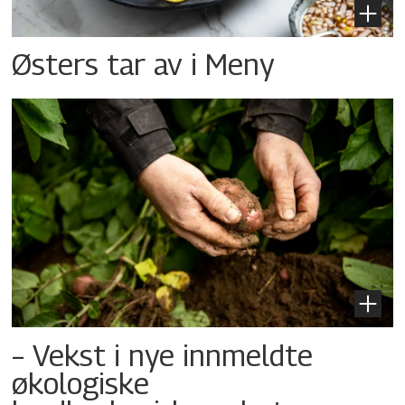
Østers tar av i Meny
– Vekst i nye innmeldte
økologiske