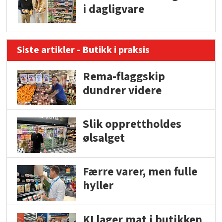
i dagligvare
Siste artikler - Butikk i praksis
Rema-flaggskip
dundrer videre
Slik opprettholdes
ølsalget
Færre varer, men fulle
hyller
KI lager mat i butikken