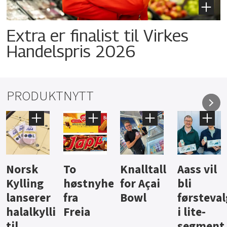
Extra er finalist til Virkes
Handelspris 2026
PRODUKTNYTT
Knalltall
Aass vil
Brus og
Hard
ter
for Açai
bli
jus fra
iste fra
Bowl
førstevalg
Berentsen
Hansa
i lite-
segment