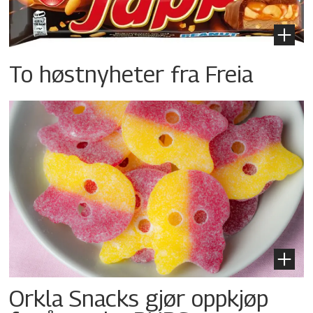
To høstnyheter fra Freia
Orkla Snacks gjør oppkjøp