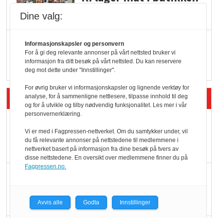
Dine valg:
Q passerte 1 milliard i
Informasjonskapsler og personvern
For å gi deg relevante annonser på vårt nettsted bruker vi
Rema i 2025
informasjon fra ditt besøk på vårt nettsted. Du kan reservere
deg mot dette under "Innstillinger".
For øvrig bruker vi informasjonskapsler og lignende verktøy for
Siste artikler - Økologisk
analyse, for å sammenligne nettlesere, tilpasse innhold til deg
og for å utvikle og tilby nødvendig funksjonalitet. Les mer i vår
personvernerklæring.
Kolonihagens norske
Vi er med i Fagpressen-nettverket. Om du samtykker under, vil
yoghurt: Trues av
du få relevante annonser på nettstedene til medlemmene i
melkemangel
nettverket basert på informasjon fra dine besøk på tvers av
disse nettstedene. En oversikt over medlemmene finner du på
Fagpressen.no.
Marit Kolby vant
Økologisk Norge sin
hederspris
Avvis alle
Godta
Innstillinger