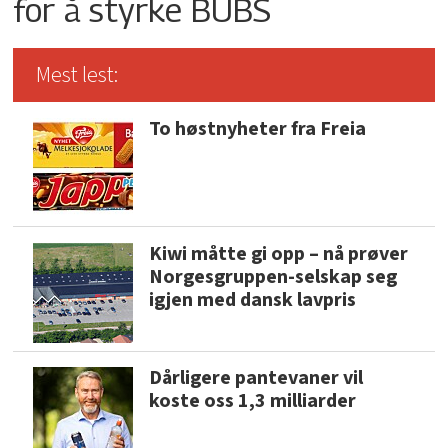
for å styrke BUBS
Mest lest:
To høstnyheter fra Freia
Kiwi måtte gi opp – nå prøver
Norgesgruppen-selskap seg
igjen med dansk lavpris
Dårligere pantevaner vil
koste oss 1,3 milliarder