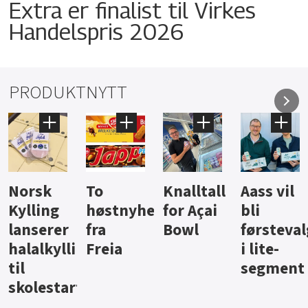
Extra er finalist til Virkes
Handelspris 2026
PRODUKTNYTT
Knalltall
Aass vil
Brus og
Hard
ter
for Açai
bli
jus fra
iste fra
Bowl
førstevalg
Berentsen
Hansa
i lite-
segment