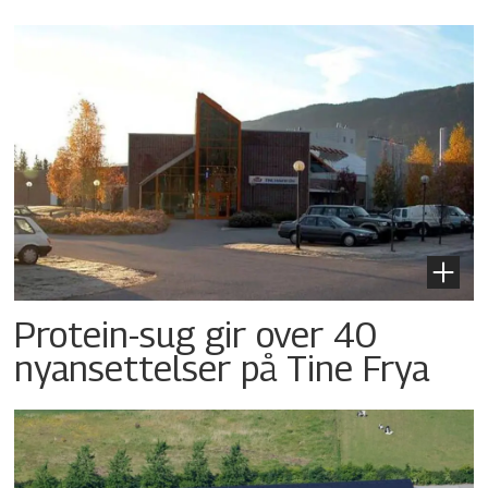
Protein-sug gir over 40
nyansettelser på Tine Frya