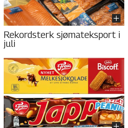
Rekordsterk sjømateksport i
juli