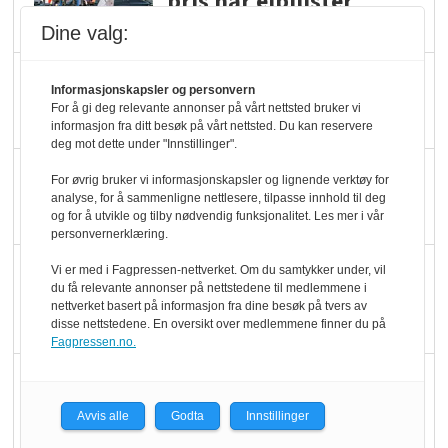
pris når elbilister
velger ladestopp
Dine valg:
Ti bensinstasjoner
Informasjonskapsler og personvern
legger ned hver måned
For å gi deg relevante annonser på vårt nettsted bruker vi
informasjon fra ditt besøk på vårt nettsted. Du kan reservere
deg mot dette under "Innstillinger".
Potetball, kylling og 98
For øvrig bruker vi informasjonskapsler og lignende verktøy for
oktan
analyse, for å sammenligne nettlesere, tilpasse innhold til deg
og for å utvikle og tilby nødvendig funksjonalitet. Les mer i vår
personvernerklæring.
KBS-bransjen i
Vi er med i Fagpressen-nettverket. Om du samtykker under, vil
du få relevante annonser på nettstedene til medlemmene i
endring: Stadig større
nettverket basert på informasjon fra dine besøk på tvers av
serveringstilbud
disse nettstedene. En oversikt over medlemmene finner du på
Fagpressen.no.
Vokser med ferdigmat
i dagligvare
Avvis alle
Godta
Innstillinger