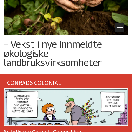
– Vekst i nye innmeldte
økologiske
landbruksvirksomheter
CONRADS COLONIAL
Se tidligere Conrads Colonial her.