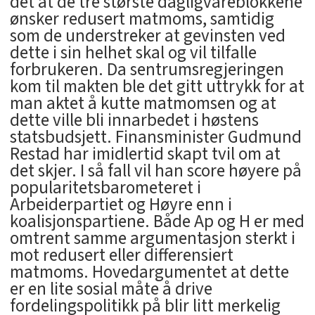
det at de tre største dagligvareblokkene
ønsker redusert matmoms, samtidig
som de understreker at gevinsten ved
dette i sin helhet skal og vil tilfalle
forbrukeren. Da sentrumsregjeringen
kom til makten ble det gitt uttrykk for at
man aktet å kutte matmomsen og at
dette ville bli innarbedet i høstens
statsbudsjett. Finansminister Gudmund
Restad har imidlertid skapt tvil om at
det skjer. I så fall vil han score høyere på
popularitetsbarometeret i
Arbeiderpartiet og Høyre enn i
koalisjonspartiene. Både Ap og H er med
omtrent samme argumentasjon sterkt i
mot redusert eller differensiert
matmoms. Hovedargumentet at dette
er en lite sosial måte å drive
fordelingspolitikk på blir litt merkelig