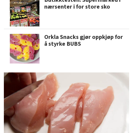
Butikktesten: Supermarked i
nærsenter i for store sko
Orkla Snacks gjør oppkjøp for
å styrke BUBS