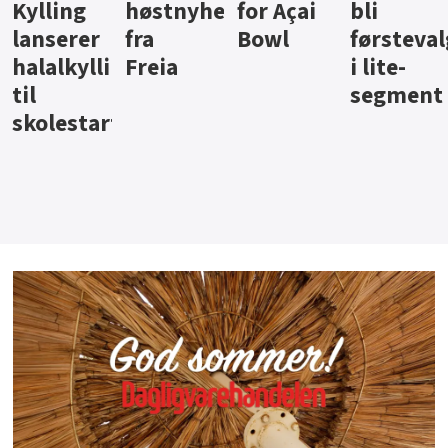
ter
for Açai
bli
jus fra
iste fra
Bowl
førstevalg
Berentsen
Hansa
i lite-
segment