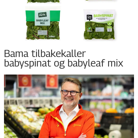
Bama tilbakekaller
babyspinat og babyleaf mix