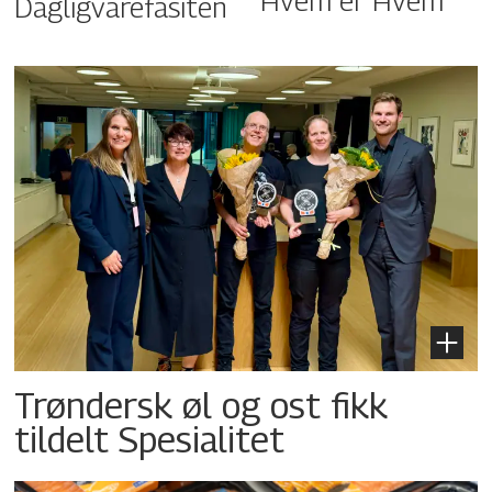
Hvem er Hvem
Dagligvarefasiten
Trøndersk øl og ost fikk
tildelt Spesialitet