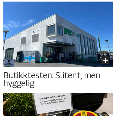
Butikktesten: Slitent, men
hyggelig