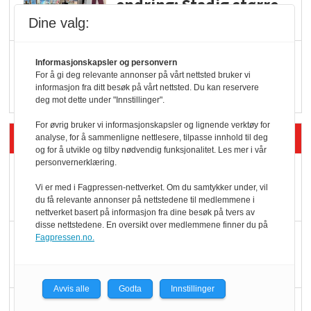
endring: Stadig større
serveringstilbud
Dine valg:
Vokser med ferdigmat
Informasjonskapsler og personvern
i dagligvare
For å gi deg relevante annonser på vårt nettsted bruker vi
informasjon fra ditt besøk på vårt nettsted. Du kan reservere
deg mot dette under "Innstillinger".
For øvrig bruker vi informasjonskapsler og lignende verktøy for
Siste artikler - Butikk i praksis
analyse, for å sammenligne nettlesere, tilpasse innhold til deg
og for å utvikle og tilby nødvendig funksjonalitet. Les mer i vår
personvernerklæring.
Rema-flaggskip
Vi er med i Fagpressen-nettverket. Om du samtykker under, vil
dundrer videre
du få relevante annonser på nettstedene til medlemmene i
nettverket basert på informasjon fra dine besøk på tvers av
disse nettstedene. En oversikt over medlemmene finner du på
Slik opprettholdes
Fagpressen.no.
ølsalget
Avvis alle
Godta
Innstillinger
Færre varer, men fulle