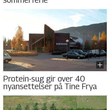
Protein-sug gir over 40
nyansettelser på Tine Frya