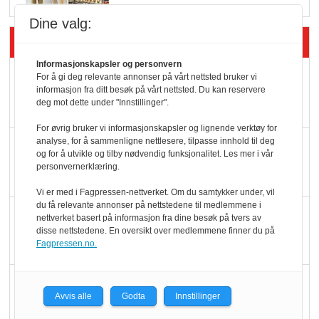
Dine valg:
Siste artikler - Butikk i praksis
Informasjonskapsler og personvern
Rema-flaggskip
For å gi deg relevante annonser på vårt nettsted bruker vi
informasjon fra ditt besøk på vårt nettsted. Du kan reservere
dundrer videre
deg mot dette under "Innstillinger".
For øvrig bruker vi informasjonskapsler og lignende verktøy for
analyse, for å sammenligne nettlesere, tilpasse innhold til deg
Slik opprettholdes
og for å utvikle og tilby nødvendig funksjonalitet. Les mer i vår
ølsalget
personvernerklæring.
Vi er med i Fagpressen-nettverket. Om du samtykker under, vil
du få relevante annonser på nettstedene til medlemmene i
Færre varer, men fulle
nettverket basert på informasjon fra dine besøk på tvers av
hyller
disse nettstedene. En oversikt over medlemmene finner du på
Fagpressen.no.
KI lager mat i butikken
Avvis alle
Godta
Innstillinger