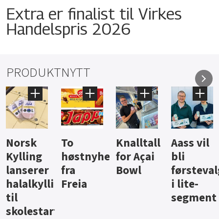
Extra er finalist til Virkes
Handelspris 2026
PRODUKTNYTT
Knalltall
Aass vil
Brus og
Hard
ter
for Açai
bli
jus fra
iste fra
Bowl
førstevalg
Berentsen
Hansa
i lite-
segment